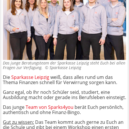
Das junge Beratungsteam der Sparkasse Leipzig steht Euch bei allen
Fragen zur Verfügung. ©
Sparkasse Leipzig
Die
Sparkasse Leipzig
weiß, dass alles rund um das
Thema Finanzen schnell für Verwirrung sorgen kann.
Ganz egal, ob Ihr noch Schüler seid, studiert, eine
Ausbildung macht oder gerade ins Berufsleben einsteigt.
Das junge
Team von Sparks4you
berät Euch persönlich,
authentisch und ohne Finanz-Bingo.
Gut zu wissen:
Das Team kommt auch gerne zu Euch an
die Schule und gibt bei einem Workshop einen ersten