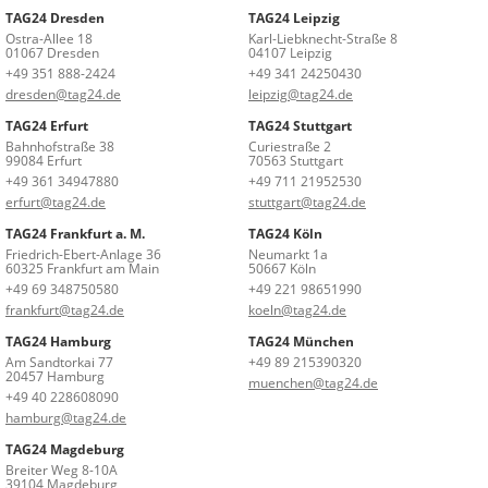
TAG24 Dresden
TAG24 Leipzig
Ostra-Allee 18
Karl-Liebknecht-Straße 8
01067 Dresden
04107 Leipzig
+49 351 888-2424
+49 341 24250430
dresden@tag24.de
leipzig@tag24.de
TAG24 Erfurt
TAG24 Stuttgart
Bahnhofstraße 38
Curiestraße 2
99084 Erfurt
70563 Stuttgart
+49 361 34947880
+49 711 21952530
erfurt@tag24.de
stuttgart@tag24.de
TAG24 Frankfurt a. M.
TAG24 Köln
Friedrich-Ebert-Anlage 36
Neumarkt 1a
60325 Frankfurt am Main
50667 Köln
+49 69 348750580
+49 221 98651990
frankfurt@tag24.de
koeln@tag24.de
TAG24 Hamburg
TAG24 München
Am Sandtorkai 77
+49 89 215390320
20457 Hamburg
muenchen@tag24.de
+49 40 228608090
hamburg@tag24.de
TAG24 Magdeburg
Breiter Weg 8-10A
39104 Magdeburg