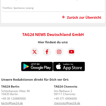
Titelfoto: Sparkasse Leipzig
Zurück zur Übersicht
TAG24 NEWS Deutschland GmbH
Hier findest du uns:
Unsere Redaktionen direkt für Dich vor Ort:
TAG24 Berlin
TAG24 Chemnitz
Schönhauser Allee 36
Am Rathaus 2
10435 Berlin
09111 Chemnitz
+49 30 120880900
+49 371 6906600
berlin@tag24.de
chemnitz@tag24.de