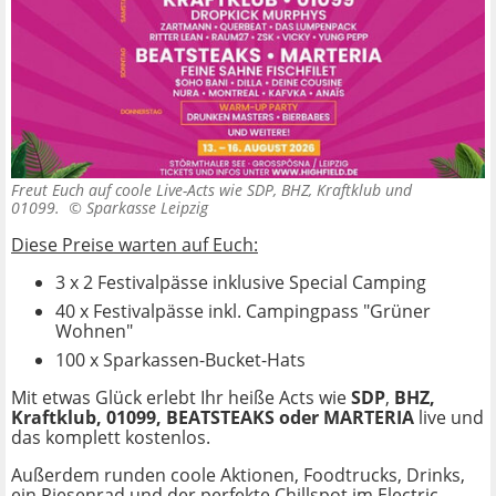
Freut Euch auf coole Live-Acts wie SDP, BHZ, Kraftklub und
01099. ©
Sparkasse Leipzig
Diese Preise warten auf Euch:
3 x 2 Festivalpässe inklusive Special Camping
40 x Festivalpässe inkl. Campingpass "Grüner
Wohnen"
100 x Sparkassen-Bucket-Hats
Mit etwas Glück erlebt Ihr heiße Acts wie
SDP
,
BHZ,
Kraftklub, 01099, BEATSTEAKS oder MARTERIA
live und
das komplett kostenlos.
Außerdem runden coole Aktionen, Foodtrucks, Drinks,
ein Riesenrad und der perfekte Chillspot im Electric