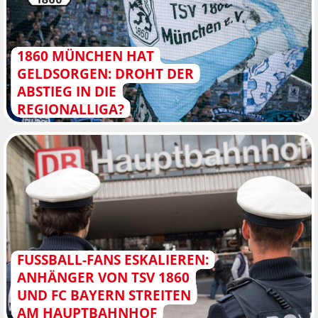
1860 MÜNCHEN HAT
GELDSORGEN: DROHT DER
ABSTIEG IN DIE
REGIONALLIGA?
FUSSBALL-FANS ESKALIEREN: A
NHÄNGER VON TSV 1860 U
ND FC BAYERN STREITEN A
M HAUPTBAHNHOF