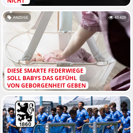
NICHT"
ANZEIGE
43.420
DIESE SMARTE FEDERWIEGE
SOLL BABYS DAS GEFÜHL
VON GEBORGENHEIT GEBEN