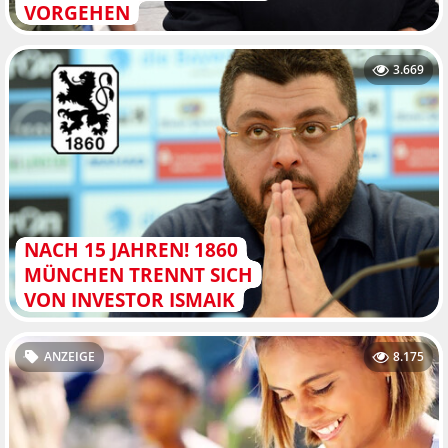
VORGEHEN
3.669
NACH 15 JAHREN! 1860
MÜNCHEN TRENNT SICH
VON INVESTOR ISMAIK
ANZEIGE
8.175