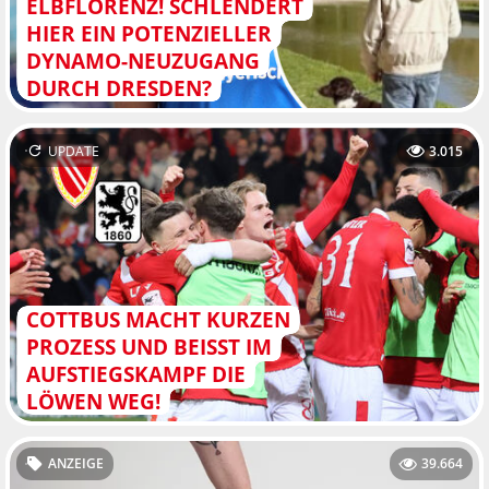
ELBFLORENZ! SCHLENDERT
HIER EIN POTENZIELLER
DYNAMO-NEUZUGANG
DURCH DRESDEN?
UPDATE
3.015
COTTBUS MACHT KURZEN
PROZESS UND BEISST IM A
UFSTIEGSKAMPF DIE L
ÖWEN WEG!
ANZEIGE
39.664