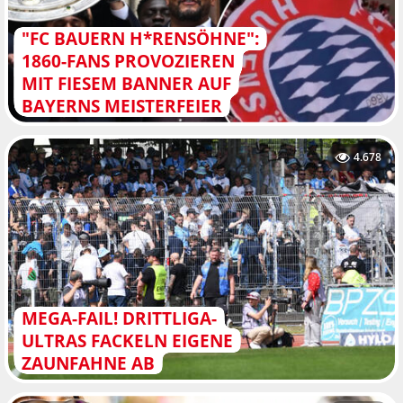
"FC BAUERN H*RENSÖHNE":
1860-FANS PROVOZIEREN
MIT FIESEM BANNER AUF
BAYERNS MEISTERFEIER
4.678
MEGA-FAIL! DRITTLIGA-
ULTRAS FACKELN EIGENE
ZAUNFAHNE AB