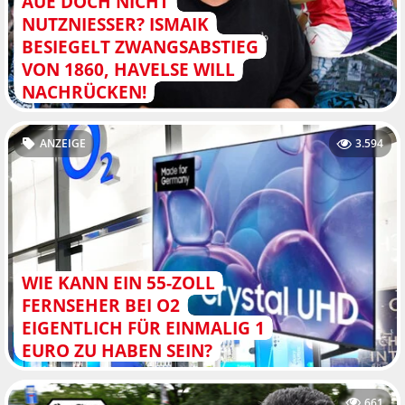
AUE DOCH NICHT
NUTZNIESSER? ISMAIK B
ESIEGELT ZWANGSABSTIEG V
ON 1860, HAVELSE WILL N
ACHRÜCKEN!
ANZEIGE
3.594
WIE KANN EIN 55-ZOLL
FERNSEHER BEI O2
EIGENTLICH FÜR EINMALIG 1
EURO ZU HABEN SEIN?
661