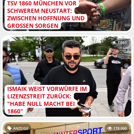
TSV 1860 MÜNCHEN VOR
SCHWEREM NEUSTART:
ZWISCHEN HOFFNUNG UND
GROSSEN SORGEN
1.061
ISMAIK WEIST VORWÜRFE IM
LIZENZSTREIT ZURÜCK:
"HABE NULL MACHT BEI
1860"
ANZEIGE
178.990