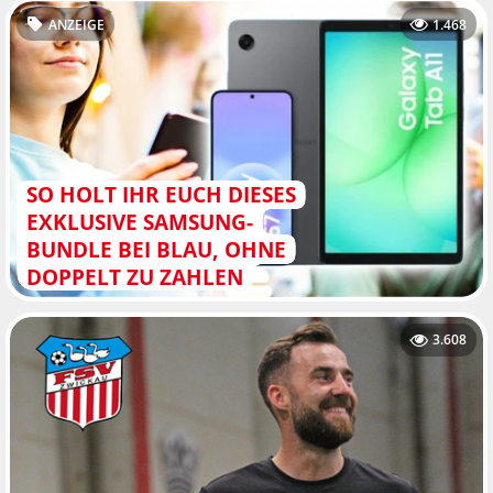
ANZEIGE
1.468
SO HOLT IHR EUCH DIESES
EXKLUSIVE SAMSUNG-
BUNDLE BEI BLAU, OHNE
DOPPELT ZU ZAHLEN
3.608