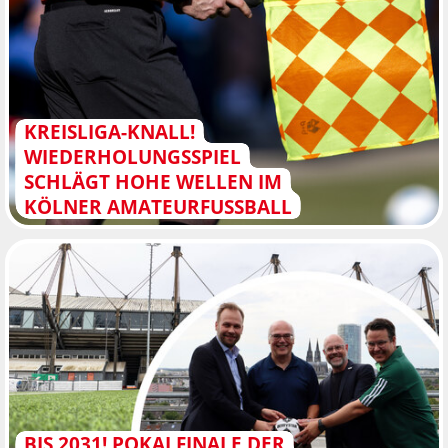
KREISLIGA-KNALL!
WIEDERHOLUNGSSPIEL
SCHLÄGT HOHE WELLEN IM
KÖLNER AMATEURFUSSBALL
BIS 2031! POKALFINALE DER