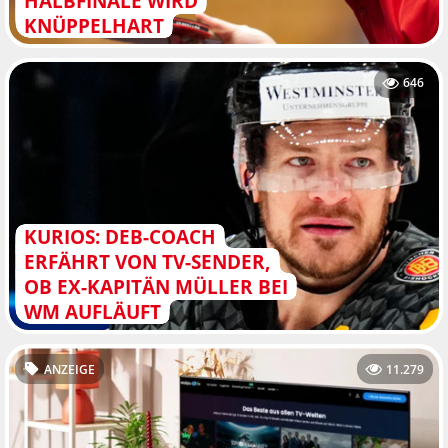
HALBFINALE WIRD
KNÜPPELHART
646
KURIOS: DEB-COACH
ERFÄHRT VON TV-SENDER,
OB EX-KAPITÄN MÜLLER BEI
WM AUFLÄUFT
ANZEIGE
11.279