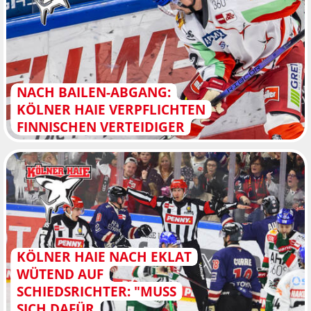
NACH BAILEN-ABGANG:
KÖLNER HAIE VERPFLICHTEN
FINNISCHEN VERTEIDIGER
KÖLNER HAIE NACH EKLAT
WÜTEND AUF
SCHIEDSRICHTER: "MUSS
SICH DAFÜR