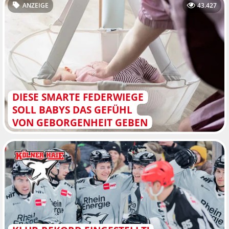
ANZEIGE
43.427
DIESE SMARTE FEDERWIEGE
SOLL BABYS DAS GEFÜHL
VON GEBORGENHEIT GEBEN