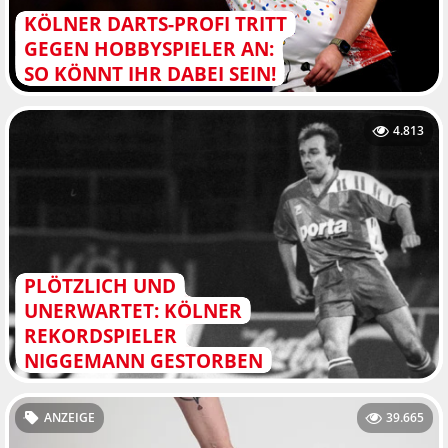
KÖLNER DARTS-PROFI TRITT
GEGEN HOBBYSPIELER AN:
SO KÖNNT IHR DABEI SEIN!
4.813
PLÖTZLICH UND
UNERWARTET: KÖLNER
REKORDSPIELER
NIGGEMANN GESTORBEN
ANZEIGE
39.665