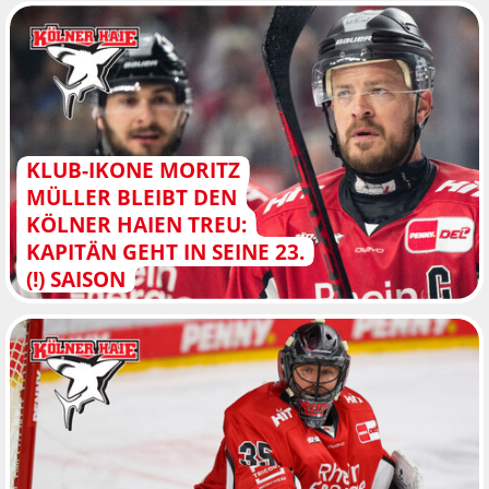
KLUB-IKONE MORITZ
MÜLLER BLEIBT DEN
KÖLNER HAIEN TREU:
KAPITÄN GEHT IN SEINE 23.
(!) SAISON