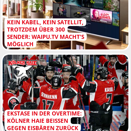
KEIN KABEL, KEIN SATELLIT,
TROTZDEM ÜBER 300
SENDER: WAIPU.TV MACHT'S
MÖGLICH
EKSTASE IN DER OVERTIME:
KÖLNER HAIE BEISSEN G
EGEN EISBÄREN ZURÜCK