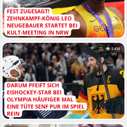
FEST ZUGESAGT!
ZEHNKAMPF-KÖNIG LEO
NEUGEBAUER STARTET BEI
KULT-MEETING IN NRW
2.438
DARUM PFEIFT SICH
EISHOCKEY-STAR BEI
OLYMPIA HÄUFIGER MAL
EINE TÜTE SENF PUR IM SPIEL
REIN