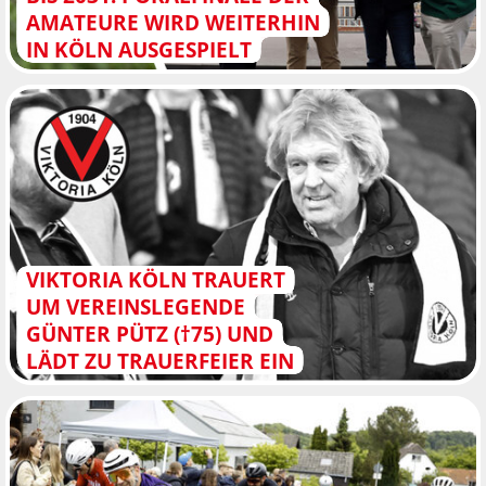
AMATEURE WIRD WEITERHIN
IN KÖLN AUSGESPIELT
VIKTORIA KÖLN TRAUERT
UM VEREINSLEGENDE
GÜNTER PÜTZ (†75) UND
LÄDT ZU TRAUERFEIER EIN