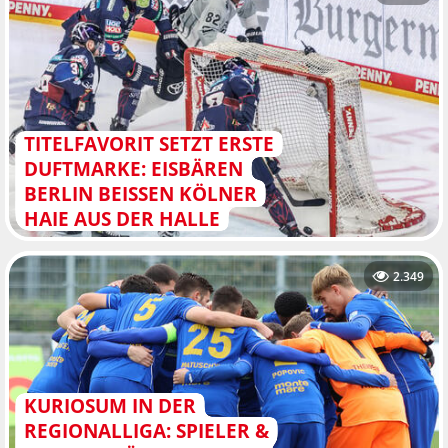
TITELFAVORIT SETZT ERSTE
DUFTMARKE: EISBÄREN
BERLIN BEISSEN KÖLNER H
AIE AUS DER HALLE
2.349
KURIOSUM IN DER
REGIONALLIGA: SPIELER &