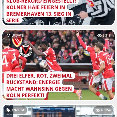
KLUB-REKORD EINGESTELLT!
KÖLNER HAIE FEIERN IN
BREMERHAVEN 13. SIEG IN
SERIE
UPDATE
2.318
DREI ELFER, ROT, ZWEIMAL
RÜCKSTAND: ENERGIE
MACHT WAHNSINN GEGEN
KÖLN PERFEKT!
ANZEIGE
40.154