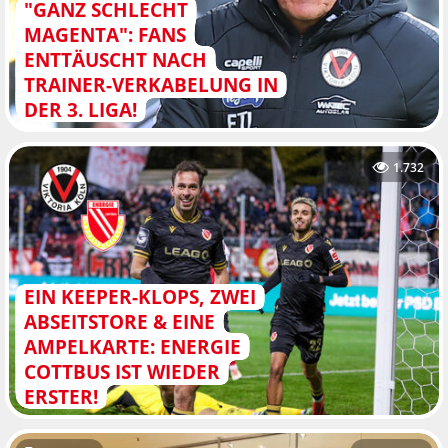
"GANZ SCHLECHT
MAGENTA": FANS
ENTTÄUSCHT NACH
TRAINER-VERKABELUNG IN
DER 3. LIGA!
1.732
EIN KEEPER-KLOPS, ZWEI
ABSEITSTORE & EINE
AMPELKARTE: ENERGIE
COTTBUS IST WIEDER
ERSTER!