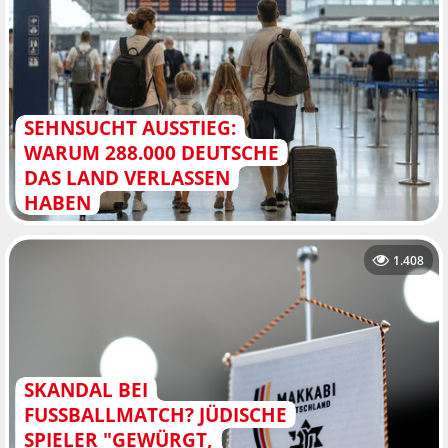
SEHNSUCHT AUSSTIEG:
WARUM 288.000 DEUTSCHE
DAS LAND VERLASSEN
HABEN
1.408
SKANDAL BEI
FUSSBALLMATCH? JÜDISCHE S
PIELER "GEWÜRGT, G