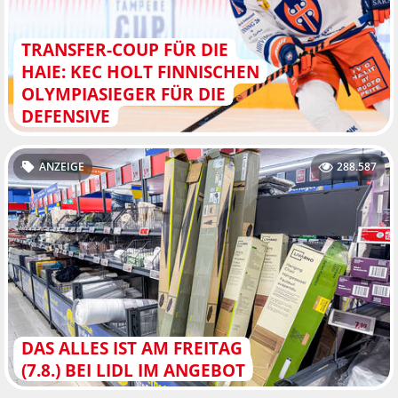
TRANSFER-COUP FÜR DIE
HAIE: KEC HOLT FINNISCHEN
OLYMPIASIEGER FÜR DIE
DEFENSIVE
ANZEIGE
288.587
DAS ALLES IST AM FREITAG
(7.8.) BEI LIDL IM ANGEBOT