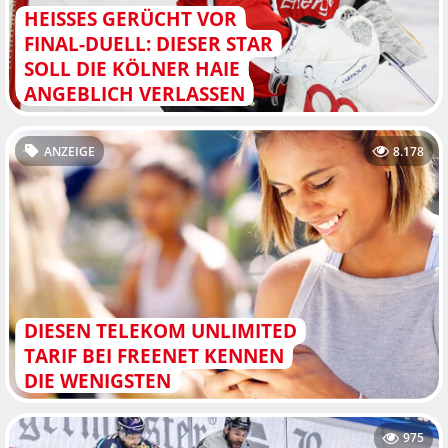
HEISSES GERÜCHT VOR F
INAL-DUELL: DIESER STAR S
OLL DIE KÖLNER HAIE A
NGEBLICH VERLASSEN
ANZEIGE
8.178
DIESEN TELEKOM UNLIMITED
TARIF BEI FREENET KENNEN
DIE WENIGSTEN
975