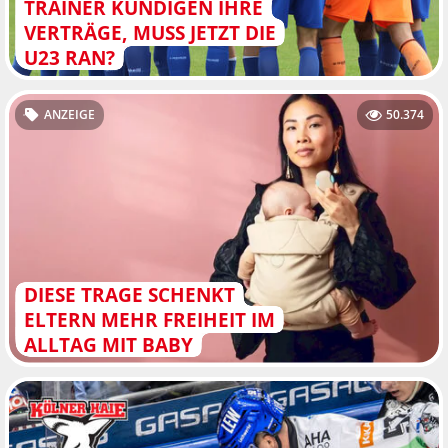
TRAINER KÜNDIGEN IHRE
VERTRÄGE, MUSS JETZT DIE
U23 RAN?
ANZEIGE
50.374
DIESE TRAGE SCHENKT
ELTERN MEHR FREIHEIT IM
ALLTAG MIT BABY