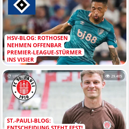
HSV-BLOG: ROTHOSEN
NEHMEN OFFENBAR
PREMIER-LEAGUE-STÜRMER
INS VISIER
UPDATE
29.405
ST.-PAULI-BLOG:
ENTSCHEIDUNG STEHT FEST!