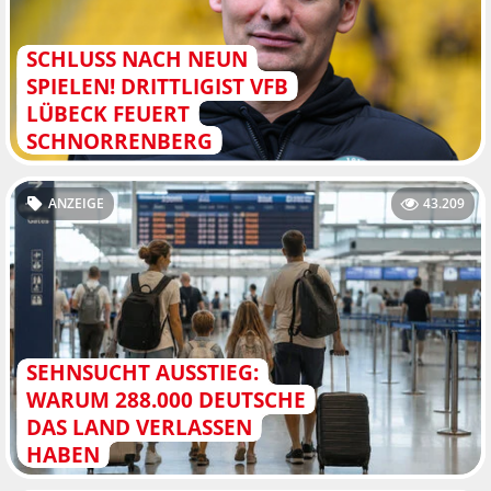
SCHLUSS NACH NEUN
SPIELEN! DRITTLIGIST VFB
LÜBECK FEUERT
SCHNORRENBERG
ANZEIGE
43.209
SEHNSUCHT AUSSTIEG:
WARUM 288.000 DEUTSCHE
DAS LAND VERLASSEN
HABEN