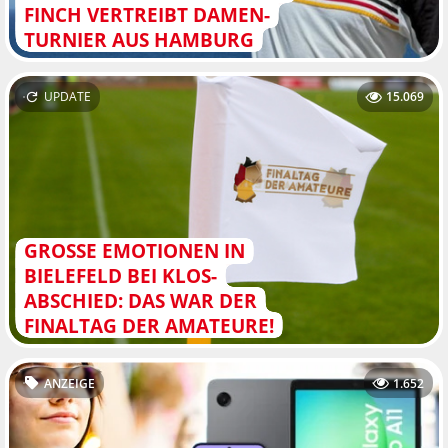
FINCH VERTREIBT DAMEN-
TURNIER AUS HAMBURG
UPDATE
15.069
GROSSE EMOTIONEN IN B
IELEFELD BEI KLOS-A
BSCHIED: DAS WAR DER F
INALTAG DER AMATEURE!
ANZEIGE
1.652