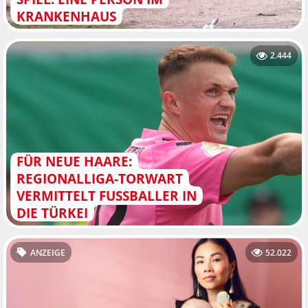
KRANKENHAUS
2.444
FÜR NEUE HAARE:
REGIONALLIGA-TORWART
VERMITTELT FUSSBALLER IN D
IE TÜRKEI
ANZEIGE
52.022