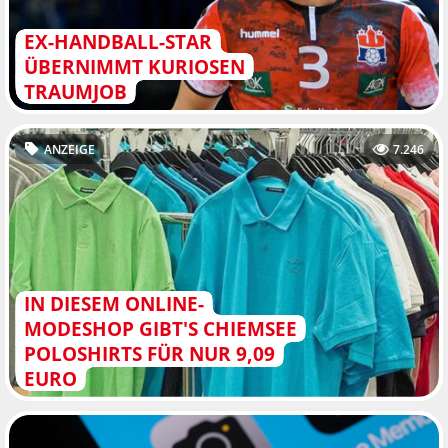
EX-HANDBALL-STAR
ÜBERNIMMT KURIOSEN
TRAUMJOB
ANZEIGE
7.246
IN DIESEM ONLINE-
MODESHOP GIBT'S CHIEMSEE
POLOSHIRTS FÜR NUR 9,09
EURO