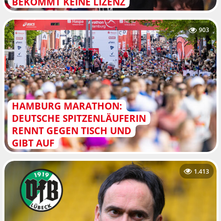
BEKOMMT KEINE LIZENZ
903
HAMBURG MARATHON:
DEUTSCHE SPITZENLÄUFERIN
RENNT GEGEN TISCH UND
GIBT AUF
1.413