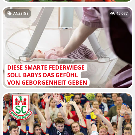
ANZEIGE
45.077
DIESE SMARTE FEDERWIEGE
SOLL BABYS DAS GEFÜHL
VON GEBORGENHEIT GEBEN