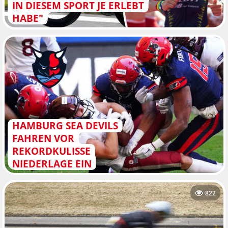
IN DIESEM SPORT JE ERLEBT
HABE"
HAMBURG SEA DEVILS
FAHREN VOR
REKORDKULISSE
NIEDERLAGE EIN
822