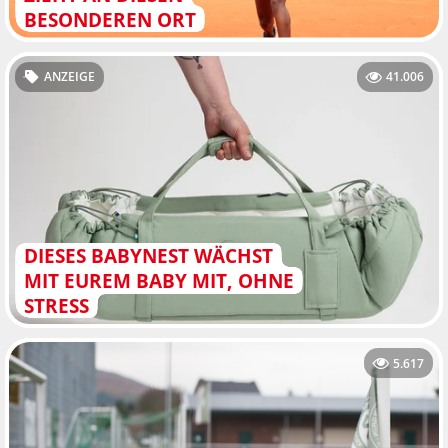
BESONDEREN ORT
ANZEIGE
41.006
DIESES BABYNEST WÄCHST
MIT EUREM BABY MIT, OHNE
STRESS
5.617