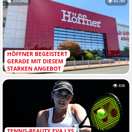
ANZEIGE
60.789
HÖFFNER BEGEISTERT
GERADE MIT DIESEM
STARKEN ANGEBOT
838
TENNIS-BEAUTY EVA LYS