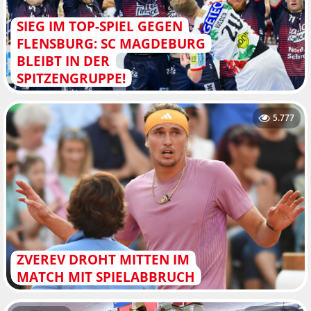
SIEG IM TOP-SPIEL GEGEN
FLENSBURG: SC MAGDEBURG
BLEIBT IN DER
SPITZENGRUPPE!
5.777
ZVEREV DROHT MITTEN IM
MATCH MIT SPIELABBRUCH