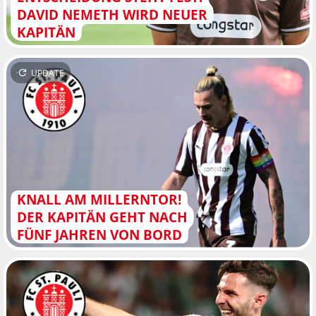
DAVID NEMETH WIRD NEUER
KAPITÄN
UPDATE
KNALL AM MILLERNTOR!
DER KAPITÄN GEHT NACH
FÜNF JAHREN VON BORD