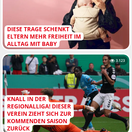
DIESE TRAGE SCHENKT
ELTERN MEHR FREIHEIT IM
ALLTAG MIT BABY
3.123
KNALL IN DER
REGIONALLIGA! DIESER
VEREIN ZIEHT SICH ZUR
KOMMENDEN SAISON
ZURÜCK