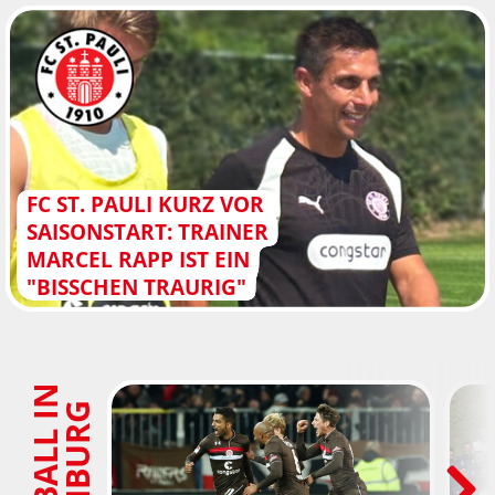
FC ST. PAULI KURZ VOR
SAISONSTART: TRAINER
MARCEL RAPP IST EIN
"BISSCHEN TRAURIG"
F
U
SS
B
A
L
L
I
N
H
A
M
B
U
R
G