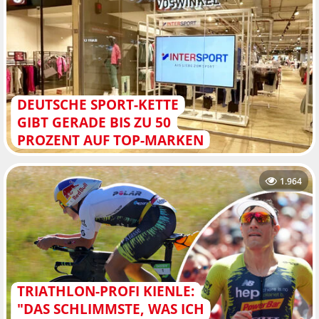
DEUTSCHE SPORT-KETTE
GIBT GERADE BIS ZU 50
PROZENT AUF TOP-MARKEN
1.964
TRIATHLON-PROFI KIENLE:
"DAS SCHLIMMSTE, WAS ICH