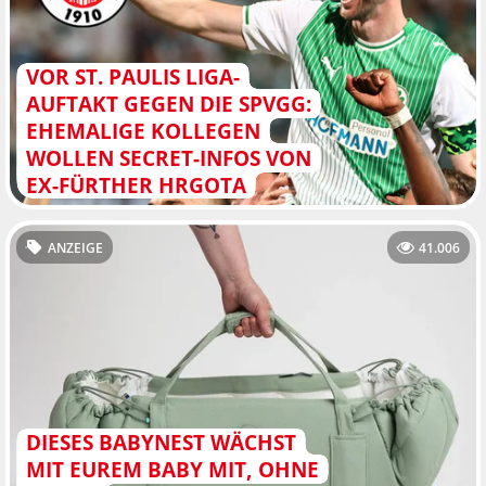
VOR ST. PAULIS LIGA-
AUFTAKT GEGEN DIE SPVGG:
EHEMALIGE KOLLEGEN
WOLLEN SECRET-INFOS VON
EX-FÜRTHER HRGOTA
ANZEIGE
41.006
DIESES BABYNEST WÄCHST
MIT EUREM BABY MIT, OHNE