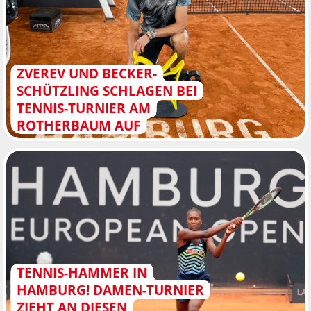
ZVEREV UND BECKER-
SCHÜTZLING SCHLAGEN BEI
TENNIS-TURNIER AM
ROTHERBAUM AUF
TENNIS-HAMMER IN
HAMBURG! DAMEN-TURNIER
ZIEHT AN DIESEN