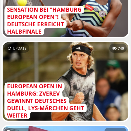
SENSATION BEI "HAMBURG
EUROPEAN OPEN"!
DEUTSCHE ERREICHT
HALBFINALE
UPDATE
740
EUROPEAN OPEN IN
HAMBURG: ZVEREV
GEWINNT DEUTSCHES
DUELL, LYS-MÄRCHEN GEHT
WEITER