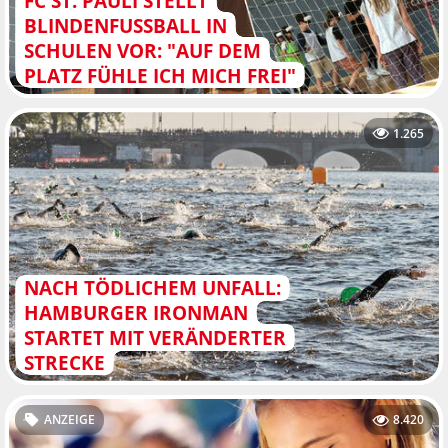
FC ST. PAULI STELLT
BLINDENFUSSBALL IN S
CHULEN VOR: "AUF DEM P
LATZ FÜHLE ICH MICH FREI"
1.265
NACH TÖDLICHEM UNFALL:
HAMBURGER IRONMAN
STARTET MIT VERÄNDERTER
STRECKE
ANZEIGE
8.420