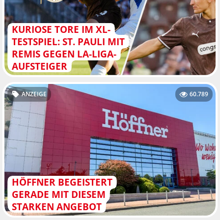
KURIOSE TORE IM XL-
TESTSPIEL: ST. PAULI MIT
REMIS GEGEN LA-LIGA-
AUFSTEIGER
ANZEIGE
60.789
HÖFFNER BEGEISTERT
GERADE MIT DIESEM
STARKEN ANGEBOT