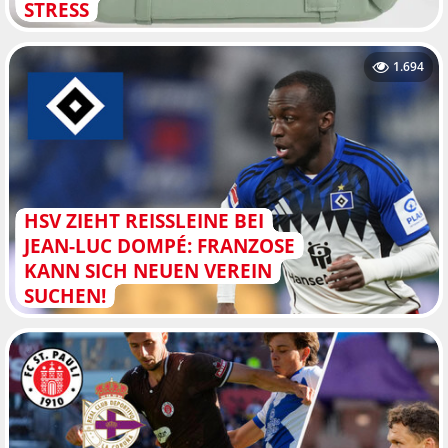
STRESS
1.694
HSV ZIEHT REISSLEINE BEI J
EAN-LUC DOMPÉ: FRANZOSE K
ANN SICH NEUEN VEREIN S
UCHEN!