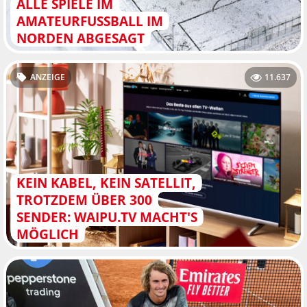
ALLE SPIELE IM
AMATEURFUSSBALL IM N
ORDEN ABGESAGT
ANZEIGE
11.637
KEIN KABEL, KEIN SATELLIT,
TROTZDEM ÜBER 300
SENDER: WAIPU.TV MACHT'S
MÖGLICH