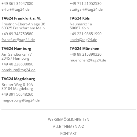
+49 361 34947880
+49 711 21952530
erfurt@tag24.de
stuttgart@tag24.de
TAG24 Frankfurt a. M.
TAG24 Köln
Friedrich-Ebert-Anlage 36
Neumarkt 1a
60325 Frankfurt am Main
50667 Köln
+49 69 348750580
+49 221 98651990
frankfurt@tag24.de
koeln@tag24.de
TAG24 Hamburg
TAG24 München
Am Sandtorkai 77
+49 89 215390320
20457 Hamburg
muenchen@tag24.de
+49 40 228608090
hamburg@tag24.de
TAG24 Magdeburg
Breiter Weg 8-10A
39104 Magdeburg
+49 391 50548260
magdeburg@tag24.de
WERBEMÖGLICHKEITEN
ALLE THEMEN A-Z
KONTAKT