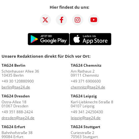
Hier findest du uns:
Unsere Redaktionen direkt für Dich vor Ort:
TAG24 Berlin
TAG24 Chemnitz
Schönhauser Allee 36
Am Rathaus 2
10435 Berlin
09111 Chemnitz
+49 30 120880900
+49 371 6906600
berlin@tag24.de
chemnitz@tag24.de
TAG24 Dresden
TAG24 Leipzig
Ostra-Allee 18
Karl-Liebknecht-Straße 8
01067 Dresden
04107 Leipzig
+49 351 888-2424
+49 341 24250430
dresden@tag24.de
leipzig@tag24.de
TAG24 Erfurt
TAG24 Stuttgart
Bahnhofstraße 38
Curiestraße 2
99084 Erfurt
70563 Stuttgart