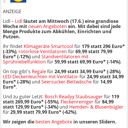
ANZEIGE
Lidl –
Lidl
läutet am Mittwoch (17.6.) eine grandiose
Woche mit
neuen Angeboten
ein. Mit dabei sind jede
Menge Produkte zum Abkühlen, Einrichten und
Putzen.
Ihr findet
Klimageräte Smartcool
für
179 statt 296 Euro*
(-33%)
,
rotorlose Ventilatoren
für
69,99 statt 79,99
Euro* (-12%)
und
Standventilatoren mit
Sprühnebelfunktion
für
59,99 statt 69,99 Euro* (-14%)
.
On top gibt's
Regale
für
24,99 statt 34,99 Euro* (-28%)
,
LED-Deckenleuchten mit Ventilator
für
24,99 statt 34,99
Euro* (-28%)
und
Seersucker-Bettwäsche
für
14,99
Euro*
.
Und zu guter Letzt:
Bosch Readyy Staubsauger
für
119
statt 269,99 Euro* (-55%)
,
Fleckenreiniger
für
84,99
statt 129,99 Euro* (-34%)
und
Hemden- & Blusenbügler
für
29,99 statt 79,99 Euro* (-62%)
.
Wir zeigen die
besten Angebote
in unseren Slidern.