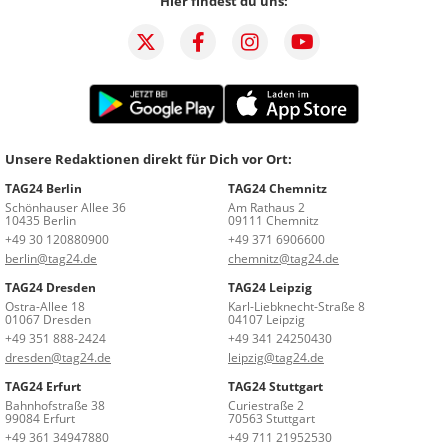
Hier findest du uns:
Unsere Redaktionen direkt für Dich vor Ort:
TAG24 Berlin
TAG24 Chemnitz
Schönhauser Allee 36
Am Rathaus 2
10435 Berlin
09111 Chemnitz
+49 30 120880900
+49 371 6906600
berlin@tag24.de
chemnitz@tag24.de
TAG24 Dresden
TAG24 Leipzig
Ostra-Allee 18
Karl-Liebknecht-Straße 8
01067 Dresden
04107 Leipzig
+49 351 888-2424
+49 341 24250430
dresden@tag24.de
leipzig@tag24.de
TAG24 Erfurt
TAG24 Stuttgart
Bahnhofstraße 38
Curiestraße 2
99084 Erfurt
70563 Stuttgart
+49 361 34947880
+49 711 21952530