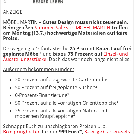
ANZEIGE
MÖBEL MARTIN –
Gutes Design muss nicht teuer sein.
Beim großen
Sommer-Sale von MÖBEL MARTIN
treffen
am Montag (13.7.) hochwertige Materialien auf faire
Preise.
Deswegen gibt's fantastische
25 Prozent Rabatt auf frei
geplante Möbel
¹ und
bis zu 75 Prozent auf
Einzel- und
Ausstellungsstücke
. Doch das war noch lange nicht alles!
Außerdem bekommen Kunden:
20 Prozent auf ausgewählte Gartenmöbel
50 Prozent auf frei geplante Küchen²
0-Prozent-Finanzierung³
50 Prozent auf alle vorrätigen Orientteppiche⁴
25 Prozent auf alle vorrätigen Natur- und
modernen Knüpfteppiche⁴
Schnappt Euch zu unschlagbaren Preisen u. a.
Boxspringbetten
für nur
999 Euro*
,
3-teilige Garten-Sets