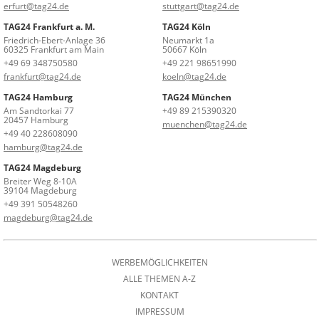
erfurt@tag24.de
stuttgart@tag24.de
TAG24 Frankfurt a. M.
TAG24 Köln
Friedrich-Ebert-Anlage 36
Neumarkt 1a
60325 Frankfurt am Main
50667 Köln
+49 69 348750580
+49 221 98651990
frankfurt@tag24.de
koeln@tag24.de
TAG24 Hamburg
TAG24 München
Am Sandtorkai 77
+49 89 215390320
20457 Hamburg
muenchen@tag24.de
+49 40 228608090
hamburg@tag24.de
TAG24 Magdeburg
Breiter Weg 8-10A
39104 Magdeburg
+49 391 50548260
magdeburg@tag24.de
WERBEMÖGLICHKEITEN
ALLE THEMEN A-Z
KONTAKT
IMPRESSUM