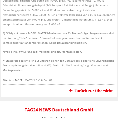
Deutschland. Finanzierung durch die TARGO-BANK AG, Kasernenstraße 10, 40213
Düsseldorf. Finanzierungsbeispiel (2/3 Beispiel i.S.d. § 6 a Abs. 4 PAngV.): Bei einem
Barzahlungspreis i.H.v. 5.000.- € und 12 Monaten Laufzeit, ergibt sich ein
Nettodarlehensbetrag i.H.v. 5.000.- €. Ein effektiver Jahreszins von 0,00 % p.a. entspricht
einem Sollzinssatz von 0,00 % p.a. und ergibt 12 monatliche Raten i.H.v. 416,67 €. Dies
entspricht einem Gesamtbetrag von 5.000.- €.
4) Gültig auf unsere MÖBEL MARTIN-Preise und nur für Neuaufträge. Ausgenommen sind
mit Werbung/ Sale/ Reduziert/ Dauer-Tiefpreis gekennzeichneten Waren. Nicht
kombinierbar mit anderen Aktionen. Keine Barauszahlung möglich.
*Preise inkl. MwSt. und zzgl.
Versand-
und ggf. Montagekosten.
**Stattpreis bezieht sich auf unseren bisherigen Verkaufspreis oder eine unverbindliche
Preisempfehlung des Herstellers (UVP). Preis inkl. MwSt. und ggf. zzgl. Versand- und
Montagekosten.
Titelfoto: MÖBEL MARTIN B.V. & Co. KG
Zurück zur Übersicht
TAG24 NEWS Deutschland GmbH