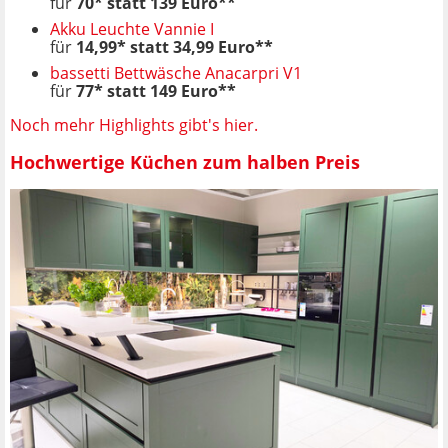
für
70* statt 139 Euro**
Akku Leuchte Vannie I
für
14,99* statt 34,99 Euro**
bassetti Bettwäsche Anacarpri V1
für
77* statt 149 Euro**
Noch mehr Highlights gibt's hier.
Hochwertige Küchen zum halben Preis