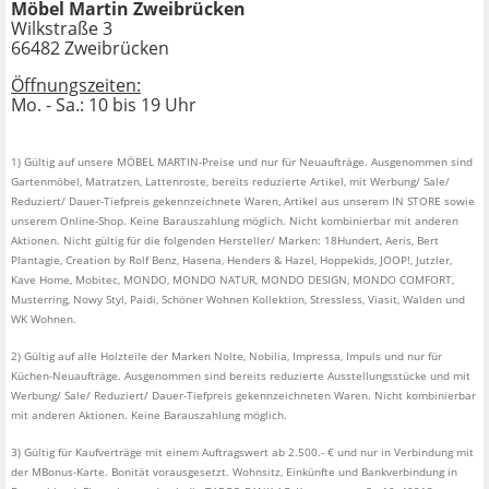
Möbel Martin Zweibrücken
Wilkstraße 3
66482 Zweibrücken
Öffnungszeiten:
Mo. - Sa.: 10 bis 19 Uhr
1) Gültig auf unsere MÖBEL MARTIN-Preise und nur für Neuaufträge. Ausgenommen sind
Gartenmöbel, Matratzen, Lattenroste, bereits reduzierte Artikel, mit Werbung/ Sale/
Reduziert/ Dauer-Tiefpreis gekennzeichnete Waren, Artikel aus unserem IN STORE sowie
unserem Online-Shop. Keine Barauszahlung möglich. Nicht kombinierbar mit anderen
Aktionen. Nicht gültig für die folgenden Hersteller/ Marken: 18Hundert, Aeris, Bert
Plantagie, Creation by Rolf Benz, Hasena, Henders & Hazel, Hoppekids, JOOP!, Jutzler,
Kave Home, Mobitec, MONDO, MONDO NATUR, MONDO DESIGN, MONDO COMFORT,
Musterring, Nowy Styl, Paidi, Schöner Wohnen Kollektion, Stressless, Viasit, Walden und
WK Wohnen.
2) Gültig auf alle Holzteile der Marken Nolte, Nobilia, Impressa, Impuls und nur für
Küchen-Neuaufträge. Ausgenommen sind bereits reduzierte Ausstellungsstücke und mit
Werbung/ Sale/ Reduziert/ Dauer-Tiefpreis gekennzeichneten Waren. Nicht kombinierbar
mit anderen Aktionen. Keine Barauszahlung möglich.
3) Gültig für Kaufverträge mit einem Auftragswert ab 2.500.- € und nur in Verbindung mit
der MBonus-Karte. Bonität vorausgesetzt. Wohnsitz, Einkünfte und Bankverbindung in