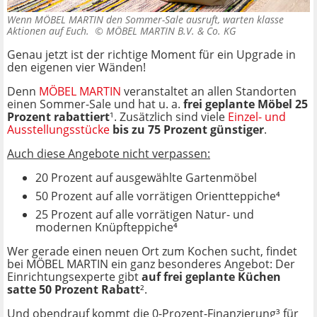
Wenn MÖBEL MARTIN den Sommer-Sale ausruft, warten klasse
Aktionen auf Euch. ©
MÖBEL MARTIN B.V. & Co. KG
Genau jetzt ist der richtige Moment für ein Upgrade in
den eigenen vier Wänden!
Denn
MÖBEL MARTIN
veranstaltet an allen Standorten
einen Sommer-Sale und hat u. a.
frei geplante Möbel 25
Prozent rabattiert
¹. Zusätzlich sind viele
Einzel- und
Ausstellungsstücke
bis zu 75 Prozent günstiger
.
Auch diese Angebote nicht verpassen:
20 Prozent auf ausgewählte Gartenmöbel
50 Prozent auf alle vorrätigen Orientteppiche⁴
25 Prozent auf alle vorrätigen Natur- und
modernen Knüpfteppiche⁴
Wer gerade einen neuen Ort zum Kochen sucht, findet
bei MÖBEL MARTIN ein ganz besonderes Angebot: Der
Einrichtungsexperte gibt
auf frei geplante Küchen
satte 50 Prozent Rabatt
².
Und obendrauf kommt die 0-Prozent-Finanzierung³ für