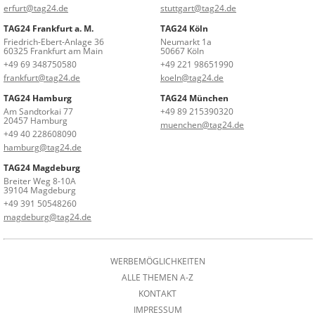
erfurt@tag24.de
stuttgart@tag24.de
TAG24 Frankfurt a. M.
TAG24 Köln
Friedrich-Ebert-Anlage 36
Neumarkt 1a
60325 Frankfurt am Main
50667 Köln
+49 69 348750580
+49 221 98651990
frankfurt@tag24.de
koeln@tag24.de
TAG24 Hamburg
TAG24 München
Am Sandtorkai 77
+49 89 215390320
20457 Hamburg
muenchen@tag24.de
+49 40 228608090
hamburg@tag24.de
TAG24 Magdeburg
Breiter Weg 8-10A
39104 Magdeburg
+49 391 50548260
magdeburg@tag24.de
WERBEMÖGLICHKEITEN
ALLE THEMEN A-Z
KONTAKT
IMPRESSUM