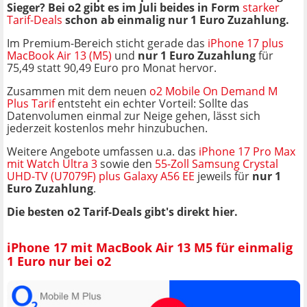
Sieger? Bei o2 gibt es im Juli beides in Form
starker
Tarif-Deals
schon ab einmalig nur 1 Euro Zuzahlung.
Im Premium-Bereich sticht gerade das
iPhone 17 plus
MacBook Air 13 (M5)
und
nur 1 Euro Zuzahlung
für
75,49 statt 90,49 Euro pro Monat hervor.
Zusammen mit dem neuen
o2 Mobile On Demand
M
Plus
Tarif
entsteht ein echter Vorteil: Sollte das
Datenvolumen einmal zur Neige gehen, lässt sich
jederzeit kostenlos mehr hinzubuchen.
Weitere Angebote umfassen u.a. das
iPhone 17 Pro Max
mit Watch Ultra 3
sowie den
55-Zoll Samsung Crystal
UHD-TV (U7079F) plus Galaxy A56 EE
jeweils für
nur 1
Euro Zuzahlung
.
Die besten o2 Tarif-Deals gibt's direkt hier.
iPhone 17 mit MacBook Air 13 M5 für einmalig
1 Euro nur bei o2