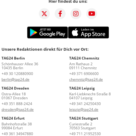
Hier findest du uns:
Unsere Redaktionen direkt für Dich vor Ort:
TAG24 Berlin
TAG24 Chemnitz
Schönhauser Allee 36
Am Rathaus 2
10435 Berlin
09111 Chemnitz
+49 30 120880900
+49 371 6906600
berlin@tag24.de
chemnitz@tag24.de
TAG24 Dresden
TAG24 Leipzig
Ostra-Allee 18
Karl-Liebknecht-Straße 8
01067 Dresden
04107 Leipzig
+49 351 888-2424
+49 341 24250430
dresden@tag24.de
leipzig@tag24.de
TAG24 Erfurt
TAG24 Stuttgart
Bahnhofstraße 38
Curiestraße 2
99084 Erfurt
70563 Stuttgart
+49 361 34947880
+49 711 21952530