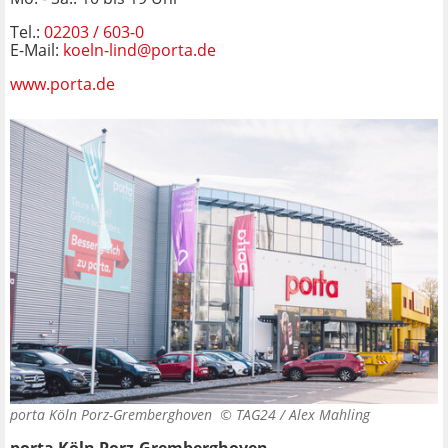
Tel.:
02203 / 60
3-0
E-Mail:
koeln-lind@porta.de
www.porta.de
porta Köln Porz-Gremberghoven ©
TAG24 / Alex Mahling