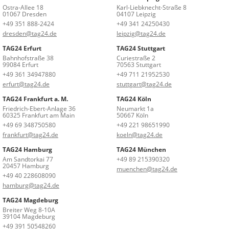
Ostra-Allee 18
Karl-Liebknecht-Straße 8
01067 Dresden
04107 Leipzig
+49 351 888-2424
+49 341 24250430
dresden@tag24.de
leipzig@tag24.de
TAG24 Erfurt
TAG24 Stuttgart
Bahnhofstraße 38
Curiestraße 2
99084 Erfurt
70563 Stuttgart
+49 361 34947880
+49 711 21952530
erfurt@tag24.de
stuttgart@tag24.de
TAG24 Frankfurt a. M.
TAG24 Köln
Friedrich-Ebert-Anlage 36
Neumarkt 1a
60325 Frankfurt am Main
50667 Köln
+49 69 348750580
+49 221 98651990
frankfurt@tag24.de
koeln@tag24.de
TAG24 Hamburg
TAG24 München
Am Sandtorkai 77
+49 89 215390320
20457 Hamburg
muenchen@tag24.de
+49 40 228608090
hamburg@tag24.de
TAG24 Magdeburg
Breiter Weg 8-10A
39104 Magdeburg
+49 391 50548260