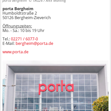
porta Bergheim ©
TAG24 / Alex Mahling
porta Bergheim
Humboldtstraße 2
50126 Bergheim-Zieverich
Öffnungszeiten:
Mo. - Sa.: 10 bis 19 Uhr
Tel.:
02271 / 6077-0
E-Mail:
bergheim@porta.de
www.porta.de