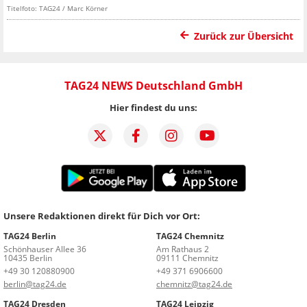
Titelfoto: TAG24 / Marc Körner
Zurück zur Übersicht
TAG24 NEWS Deutschland GmbH
Hier findest du uns:
Unsere Redaktionen direkt für Dich vor Ort:
TAG24 Berlin
TAG24 Chemnitz
Schönhauser Allee 36
Am Rathaus 2
10435 Berlin
09111 Chemnitz
+49 30 120880900
+49 371 6906600
berlin@tag24.de
chemnitz@tag24.de
TAG24 Dresden
TAG24 Leipzig