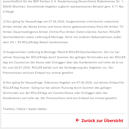
ausschließlich für die BNP Paribas S. A. Niederlassung Deutschland, Rüdesheimer Str. 1,
80636 München. Vorstehende Angaben zugleich repräsentatives Beispiel gem. § 17 Abs.
4 PAngV.
2) Nur gültig für Neuaufträge am 07.06.2026. Ausgenommen sind bereits reduzierte
Artikel, Artikel der Marke Emma und Xonox.Home, gekennzeichnete Preis-Hit-Artikel, TV-
Artikel, Dauerniedrigpreis-Artikel, Online-Plus Artikel, Elektro-Geräte, Küchen, ROLLER-
Geschenkkarten sowie Lieferung & Montage. Nicht mit anderen Rabattaktionen außer
dem 2% + 3% ROLLER-App Rabatt kombinierbar.
3) Ausgenommen Lieferung & Montage, Pfand & ROLLER-Geschenkkarten. Gilt nur bei
aktiver Nutzung der ROLLER-App durch Scannen des gültigen Strichcodes aus der ROLLER-
App am Counter/an der Kasse oder Einloggen über das Kundenkonto auf roller.de & nur
bis zum 04.07.2026. ROLLER behält sich die Verlängerung des Angebots vor. Der
Preisnachlass wird pro Einkauf nur einmal gewährt.
4) Nur gültig für Neuaufträge. Exklusives Angebot am 07.06.2026. auf deinen Einkauf für
ROLLER-App Nutzer. Gültig nur bei aktiver Nutzung durch Scannen des gültigen
Strichcodes aus der ROLLER-App am Counter/Kasse oder Einloggen über das
Kundenkonto auf roller.de. Der Preisnachlass wird pro Einkauf nur einmal gewährt.
Titelfoto: TAG24 / Stefan Häßler
Zurück zur Übersicht