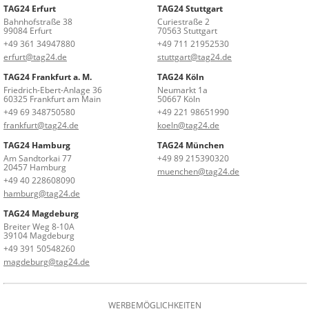
TAG24 Erfurt
TAG24 Stuttgart
Bahnhofstraße 38
Curiestraße 2
99084 Erfurt
70563 Stuttgart
+49 361 34947880
+49 711 21952530
erfurt@tag24.de
stuttgart@tag24.de
TAG24 Frankfurt a. M.
TAG24 Köln
Friedrich-Ebert-Anlage 36
Neumarkt 1a
60325 Frankfurt am Main
50667 Köln
+49 69 348750580
+49 221 98651990
frankfurt@tag24.de
koeln@tag24.de
TAG24 Hamburg
TAG24 München
Am Sandtorkai 77
+49 89 215390320
20457 Hamburg
muenchen@tag24.de
+49 40 228608090
hamburg@tag24.de
TAG24 Magdeburg
Breiter Weg 8-10A
39104 Magdeburg
+49 391 50548260
magdeburg@tag24.de
WERBEMÖGLICHKEITEN