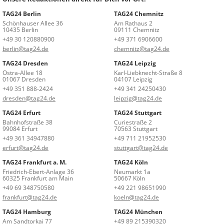
TAG24 Berlin
TAG24 Chemnitz
Schönhauser Allee 36
Am Rathaus 2
10435 Berlin
09111 Chemnitz
+49 30 120880900
+49 371 6906600
berlin@tag24.de
chemnitz@tag24.de
TAG24 Dresden
TAG24 Leipzig
Ostra-Allee 18
Karl-Liebknecht-Straße 8
01067 Dresden
04107 Leipzig
+49 351 888-2424
+49 341 24250430
dresden@tag24.de
leipzig@tag24.de
TAG24 Erfurt
TAG24 Stuttgart
Bahnhofstraße 38
Curiestraße 2
99084 Erfurt
70563 Stuttgart
+49 361 34947880
+49 711 21952530
erfurt@tag24.de
stuttgart@tag24.de
TAG24 Frankfurt a. M.
TAG24 Köln
Friedrich-Ebert-Anlage 36
Neumarkt 1a
60325 Frankfurt am Main
50667 Köln
+49 69 348750580
+49 221 98651990
frankfurt@tag24.de
koeln@tag24.de
TAG24 Hamburg
TAG24 München
Am Sandtorkai 77
+49 89 215390320