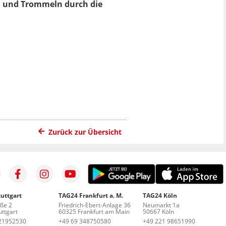
n und Trommeln durch die
Zurück zur Übersicht
uttgart
TAG24 Frankfurt a. M.
TAG24 Köln
aße 2
Friedrich-Ebert-Anlage 36
Neumarkt 1a
ttgart
60325 Frankfurt am Main
50667 Köln
21952530
+49 69 348750580
+49 221 98651990