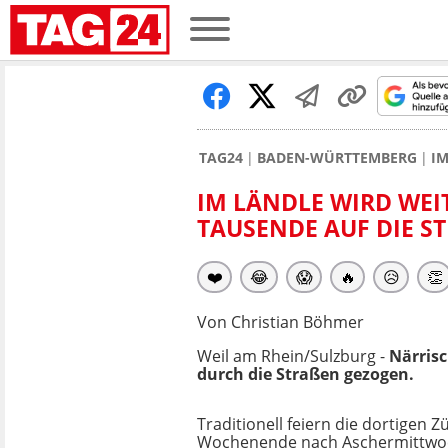
TAG24
BADEN-WÜRTTEMBERG
IM
IM LÄNDLE WIRD WEIT
TAUSENDE AUF DIE ST
❤️
😂
😱
🔥
😥
👏
Von Christian Böhmer
Weil am Rhein/Sulzburg -
Närris
durch die Straßen gezogen.
Traditionell feiern die dortigen 
Wochenende nach Aschermittwoc