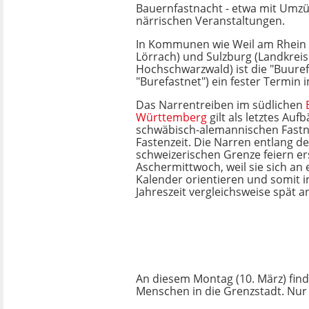
Bauernfastnacht - etwa mit Umz
närrischen Veranstaltungen.
In Kommunen wie Weil am Rhein 
Lörrach) und Sulzburg (Landkreis
Hochschwarzwald) ist die "Buuref
"Burefastnet") ein fester Termin
Das Narrentreiben im südlichen
Württemberg
gilt als letztes Au
schwäbisch-alemannischen Fastn
Fastenzeit. Die Narren entlang d
schweizerischen Grenze feiern e
Aschermittwoch, weil sie sich an
Kalender orientieren und somit i
Jahreszeit vergleichsweise spät a
An diesem Montag (10. März) finde
Menschen in die Grenzstadt. Nur 