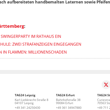
isch aufbereiteten handbemalten Laternen sowie Pfeife
ürttemberg
:
 SWINGERPARTY IM RATHAUS EIN
HULE: ZWEI STRAFANZEIGEN EINGEGANGEN
N IN FLAMMEN: MILLIONENSCHADEN
TAG24 Leipzig
TAG24 Erfurt
TAG24 St
Karl-Liebknecht-Straße 8
Bahnhofstraße 38
Curiestr
04107 Leipzig
99084 Erfurt
70563 Stu
+49 341 24250430
+49 361 34947880
+49 711 