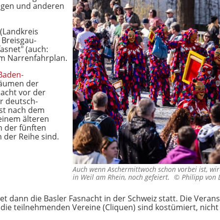
ügen und anderen
(Landkreis
 Breisgau-
asnet" (auch:
 im Narrenfahrplan.
Baden-
fbäumen der
acht vor der
er deutsch-
rst nach dem
 einem älteren
n der fünften
n der Reihe sind.
Auch wenn Aschermittwoch schon vorbei ist, wir
in Weil am Rhein, noch gefeiert. ©
Philipp von 
t dann die Basler Fasnacht in der Schweiz statt. Die Verans
die teilnehmenden Vereine (Cliquen) sind kostümiert, nicht