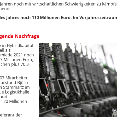
 Jahren noch mit wirtschaftlichen Schwierigkeiten zu kämpf
ehends.
es Jahres noch 110 Millionen Euro. Im Vorjahreszeitrau
eigende Nachfrage
 in Hybridkapital
ll als
chmiede 2021 noch
,3 Millionen Euro,
schen plus 70,3
7 Mitarbeiter,
vorstand Björn
am Stammsitz im
e Logistikhalle
 und
r 20 Millionen
eferant der