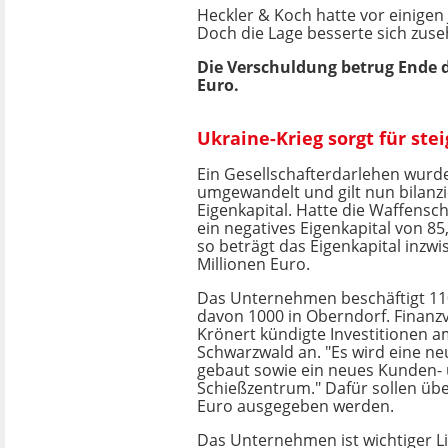
Heckler & Koch hatte vor einigen
Doch die Lage besserte sich zus
Die Verschuldung betrug Ende d
Euro.
Ukraine-Krieg sorgt für st
Ein Gesellschafterdarlehen wurde
umgewandelt und gilt nun bilanzie
Eigenkapital. Hatte die Waffens
ein negatives Eigenkapital von 85
so beträgt das Eigenkapital inzwi
Millionen Euro.
Das Unternehmen beschäftigt 110
davon 1000 in Oberndorf. Finanz
Krönert kündigte Investitionen 
Schwarzwald an. "Es wird eine neu
gebaut sowie ein neues Kunden-
Schießzentrum." Dafür sollen übe
Euro ausgegeben werden.
Das Unternehmen ist wichtiger Li