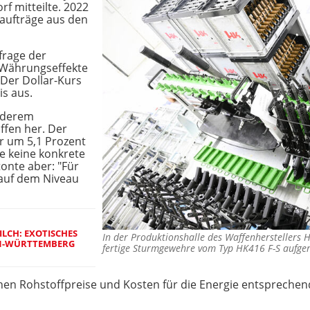
f mitteilte. 2022
raufträge aus den
frage der
 Währungseffekte
 Der Dollar-Kurs
is aus.
nderem
fen her. Der
r um 5,1 Prozent
te keine konkrete
onte aber: "Für
 auf dem Niveau
ILCH: EXOTISCHES
In der Produktionshalle des Waffenherstellers 
EN-WÜRTTEMBERG
fertige Sturmgewehre vom Typ HK416 F-S aufge
nen Rohstoffpreise und Kosten für die Energie entsprechen