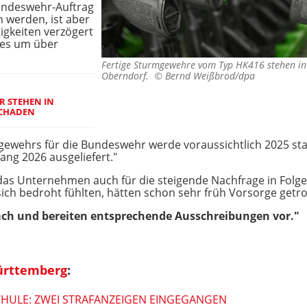
undeswehr-Auftrag
 werden, ist aber
igkeiten verzögert
 es um über
Fertige Sturmgewehre vom Typ HK416 stehen in 
Oberndorf. ©
Bernd Weißbrod/dpa
R STEHEN IN
SCHADEN
ewehrs für die Bundeswehr werde voraussichtlich 2025 sta
ng 2026 ausgeliefert."
 das Unternehmen auch für die steigende Nachfrage in Folg
e sich bedroht fühlten, hätten schon sehr früh Vorsorge getro
nach und bereiten entsprechende Ausschreibungen vor."
ürttemberg
:
HULE: ZWEI STRAFANZEIGEN EINGEGANGEN