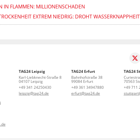
N IN FLAMMEN: MILLIONENSCHADEN
OCKENHEIT EXTREM NIEDRIG: DROHT WASSERKNAPPHEIT
TAG24 Leipzig
TAG24 Erfurt
TAG24 St
Karl-Liebknecht-Straße 8
Bahnhofstraße 38
Curiestr
04107 Leipzig
99084 Erfurt
70563 Stu
+49 341 24250430
+49 361 34947880
+49 711 
leipzig@tag24.de
erfurt@tag24.de
stuttgar
g
.de