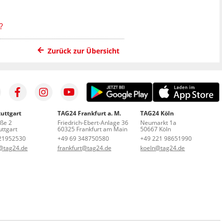
?
Zurück zur Übersicht
uttgart
TAG24 Frankfurt a. M.
TAG24 Köln
aße 2
Friedrich-Ebert-Anlage 36
Neumarkt 1a
ttgart
60325 Frankfurt am Main
50667 Köln
21952530
+49 69 348750580
+49 221 98651990
t@tag24.de
frankfurt@tag24.de
koeln@tag24.de