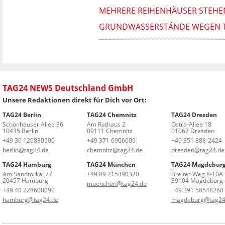
MEHRERE REIHENHÄUSER STEHE
GRUNDWASSERSTÄNDE WEGEN TR
TAG24 NEWS Deutschland GmbH
Unsere Redaktionen direkt für Dich vor Ort:
TAG24 Berlin
TAG24 Chemnitz
TAG24 Dresden
Schönhauser Allee 36
Am Rathaus 2
Ostra-Allee 18
10435 Berlin
09111 Chemnitz
01067 Dresden
+49 30 120880900
+49 371 6906600
+49 351 888-2424
berlin@tag24.de
chemnitz@tag24.de
dresden@tag24.de
TAG24 Hamburg
TAG24 München
TAG24 Magdebur
Am Sandtorkai 77
+49 89 215390320
Breiter Weg 8-10A
20457 Hamburg
39104 Magdeburg
muenchen@tag24.de
+49 40 228608090
+49 391 50548260
hamburg@tag24.de
magdeburg@tag24