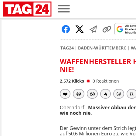
TAG24
BADEN-WÜRTTEMBERG
WA
WAFFENHERSTELLER H
NIE!
2.572
Klicks
0
Reaktionen
❤️
😂
😱
🔥
😥
👏
Oberndorf -
Massiver Abbau der
wie noch nie.
Der Gewinn unter dem Strich leg
auf 50,6 Millionen Euro zu, wie V