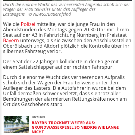
Durch die enorme Wucht des verheerenden Aufpralls schob sich der
Wagen der Frau teilweise unter den Auflieger des
Lastwagens. ©
NEWS5/Bauernfeind
Wie die
Polizei
mitteilte, war die junge Frau in den
Abendstunden des Montags gegen 20.30 Uhr mit ihrem
Seat auf der A3 in Fahrtrichtung Nürnberg im Freistaat
Bayern
unterwegs, als sie zwischen den Anschlussstellen
Oberölsbach und Altdorf plötzlich die Kontrolle über ihr
silbernes Fahrzeug verlor.
Der Seat der 22-Jährigen kollidierte in der Folge mit
einem Sattelschlepper auf der rechten Fahrspur.
Durch die enorme Wucht des verheerenden Aufpralls
schob sich der Wagen der Frau teilweise unter den
Auflieger des Lasters. Die Autofahrerin wurde bei dem
Unfall dermaßen schwer verletzt, dass sie trotz aller
Bemühungen der alarmierten Rettungskräfte noch am
Ort des Geschehens starb.
BAYERN
BAYERN TROCKNET WEITER AUS:
GRUNDWASSERPEGEL SO NIEDRIG WIE LANGE
NICHT