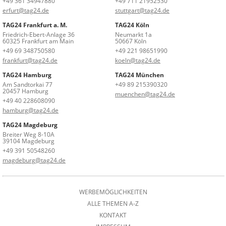
+49 361 34947880
+49 711 21952530
erfurt@tag24.de
stuttgart@tag24.de
TAG24 Frankfurt a. M.
TAG24 Köln
Friedrich-Ebert-Anlage 36
Neumarkt 1a
60325 Frankfurt am Main
50667 Köln
+49 69 348750580
+49 221 98651990
frankfurt@tag24.de
koeln@tag24.de
TAG24 Hamburg
TAG24 München
Am Sandtorkai 77
+49 89 215390320
20457 Hamburg
muenchen@tag24.de
+49 40 228608090
hamburg@tag24.de
TAG24 Magdeburg
Breiter Weg 8-10A
39104 Magdeburg
+49 391 50548260
magdeburg@tag24.de
WERBEMÖGLICHKEITEN
ALLE THEMEN A-Z
KONTAKT