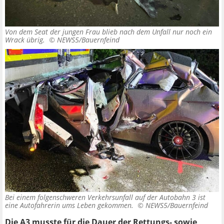
Von dem Seat der jungen Frau blieb nach dem Unfall nur noch ein
Wrack übrig. ©
NEWS5/Bauernfeind
Bei einem folgenschweren Verkehrsunfall auf der Autobahn 3 ist
eine Autofahrerin ums Leben gekommen. ©
NEWS5/Bauernfeind
Die A3 musste für die Dauer der Rettungs- sowie