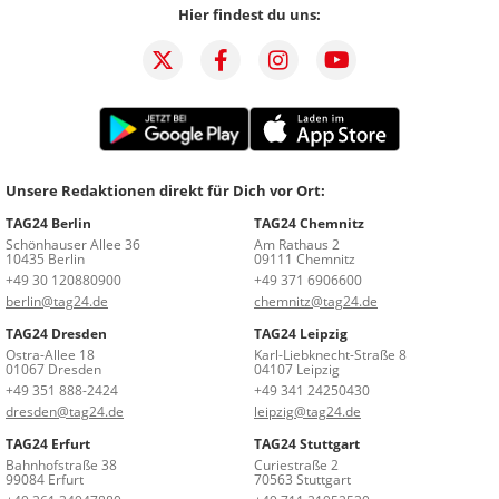
Hier findest du uns:
Unsere Redaktionen direkt für Dich vor Ort:
TAG24 Berlin
TAG24 Chemnitz
Schönhauser Allee 36
Am Rathaus 2
10435 Berlin
09111 Chemnitz
+49 30 120880900
+49 371 6906600
berlin@tag24.de
chemnitz@tag24.de
TAG24 Dresden
TAG24 Leipzig
Ostra-Allee 18
Karl-Liebknecht-Straße 8
01067 Dresden
04107 Leipzig
+49 351 888-2424
+49 341 24250430
dresden@tag24.de
leipzig@tag24.de
TAG24 Erfurt
TAG24 Stuttgart
Bahnhofstraße 38
Curiestraße 2
99084 Erfurt
70563 Stuttgart