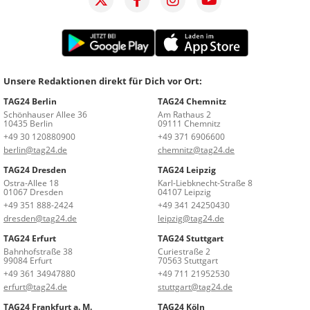
Unsere Redaktionen direkt für Dich vor Ort:
TAG24 Berlin
TAG24 Chemnitz
Schönhauser Allee 36
Am Rathaus 2
10435 Berlin
09111 Chemnitz
+49 30 120880900
+49 371 6906600
berlin@tag24.de
chemnitz@tag24.de
TAG24 Dresden
TAG24 Leipzig
Ostra-Allee 18
Karl-Liebknecht-Straße 8
01067 Dresden
04107 Leipzig
+49 351 888-2424
+49 341 24250430
dresden@tag24.de
leipzig@tag24.de
TAG24 Erfurt
TAG24 Stuttgart
Bahnhofstraße 38
Curiestraße 2
99084 Erfurt
70563 Stuttgart
+49 361 34947880
+49 711 21952530
erfurt@tag24.de
stuttgart@tag24.de
TAG24 Frankfurt a. M.
TAG24 Köln