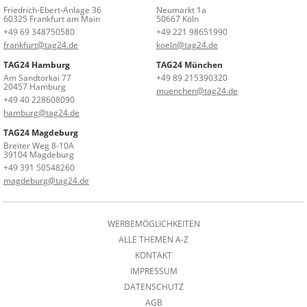
Friedrich-Ebert-Anlage 36
Neumarkt 1a
60325 Frankfurt am Main
50667 Köln
+49 69 348750580
+49 221 98651990
frankfurt@tag24.de
koeln@tag24.de
TAG24 Hamburg
TAG24 München
Am Sandtorkai 77
+49 89 215390320
20457 Hamburg
muenchen@tag24.de
+49 40 228608090
hamburg@tag24.de
TAG24 Magdeburg
Breiter Weg 8-10A
39104 Magdeburg
+49 391 50548260
magdeburg@tag24.de
WERBEMÖGLICHKEITEN
ALLE THEMEN A-Z
KONTAKT
IMPRESSUM
DATENSCHUTZ
AGB