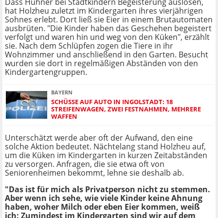
Dass Hühner bei Stadtkindern Begeisterung auslösen,
hat Holzheu zuletzt im Kindergarten ihres vierjährigen
Sohnes erlebt. Dort ließ sie Eier in einem Brutautomaten
ausbrüten. "Die Kinder haben das Geschehen begeistert
verfolgt und waren hin und weg von den Küken", erzählt
sie. Nach dem Schlüpfen zogen die Tiere in ihr
Wohnzimmer und anschließend in den Garten. Besucht
wurden sie dort in regelmäßigen Abständen von den
Kindergartengruppen.
BAYERN
SCHÜSSE AUF AUTO IN INGOLSTADT: 18
STREIFENWAGEN, ZWEI FESTNAHMEN, MEHRERE
WAFFEN
Unterschätzt werde aber oft der Aufwand, den eine
solche Aktion bedeutet. Nächtelang stand Holzheu auf,
um die Küken im Kindergarten in kurzen Zeitabständen
zu versorgen. Anfragen, die sie etwa oft von
Seniorenheimen bekommt, lehne sie deshalb ab.
"Das ist für mich als Privatperson nicht zu stemmen.
Aber wenn ich sehe, wie viele Kinder keine Ahnung
haben, woher Milch oder eben Eier kommen, weiß
ich: Zumindest im Kindergarten sind wir auf dem