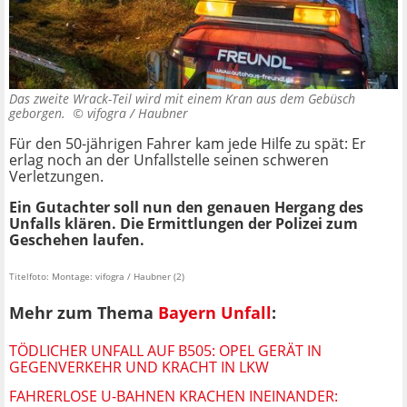
Das zweite Wrack-Teil wird mit einem Kran aus dem Gebüsch
geborgen. ©
vifogra / Haubner
Für den 50-jährigen Fahrer kam jede Hilfe zu spät: Er
erlag noch an der Unfallstelle seinen schweren
Verletzungen.
Ein Gutachter soll nun den genauen Hergang des
Unfalls klären. Die Ermittlungen der Polizei zum
Geschehen laufen.
Titelfoto: Montage: vifogra / Haubner (2)
Mehr zum Thema
Bayern Unfall
:
TÖDLICHER UNFALL AUF B505: OPEL GERÄT IN
GEGENVERKEHR UND KRACHT IN LKW
FAHRERLOSE U-BAHNEN KRACHEN INEINANDER: