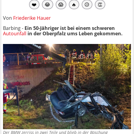
❤️
😂
😱
🔥
😥
👏
Von
Friederike Hauer
Barbing -
Ein 50-Jähriger ist bei einem schweren
Autounfall
in der Oberpfalz ums Leben gekommen.
Der BMW zerriss in zwei Teile und blieb in der Böschung