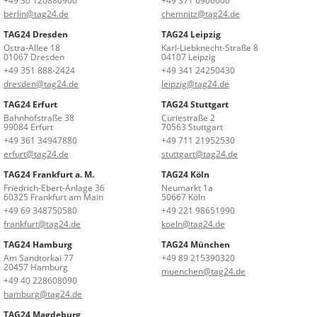
+49 30 120880900
+49 371 6906600
berlin@tag24.de
chemnitz@tag24.de
TAG24 Dresden
TAG24 Leipzig
Ostra-Allee 18
Karl-Liebknecht-Straße 8
01067 Dresden
04107 Leipzig
+49 351 888-2424
+49 341 24250430
dresden@tag24.de
leipzig@tag24.de
TAG24 Erfurt
TAG24 Stuttgart
Bahnhofstraße 38
Curiestraße 2
99084 Erfurt
70563 Stuttgart
+49 361 34947880
+49 711 21952530
erfurt@tag24.de
stuttgart@tag24.de
TAG24 Frankfurt a. M.
TAG24 Köln
Friedrich-Ebert-Anlage 36
Neumarkt 1a
60325 Frankfurt am Main
50667 Köln
+49 69 348750580
+49 221 98651990
frankfurt@tag24.de
koeln@tag24.de
TAG24 Hamburg
TAG24 München
Am Sandtorkai 77
+49 89 215390320
20457 Hamburg
muenchen@tag24.de
+49 40 228608090
hamburg@tag24.de
TAG24 Magdeburg