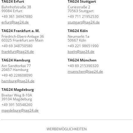
TAG24 Erfurt
TAG24 Stuttgart
Bahnhofstraße 38
Curiestraße 2
99084 Erfurt
70563 Stuttgart
+49 361 34947880
+49 711 21952530
erfurt@tag24.de
stuttgart@tag24.de
TAG24 Frankfurt a. M.
TAG24 Köln
Friedrich-Ebert-Anlage 36
Neumarkt 1a
60325 Frankfurt am Main
50667 Köln
+49 69 348750580
+49 221 98651990
frankfurt@tag24.de
koeln@tag24.de
TAG24 Hamburg
TAG24 München
Am Sandtorkai 77
+49 89 215390320
20457 Hamburg
muenchen@tag24.de
+49 40 228608090
hamburg@tag24.de
TAG24 Magdeburg
Breiter Weg 8-10A
39104 Magdeburg
+49 391 50548260
magdeburg@tag24.de
WERBEMÖGLICHKEITEN