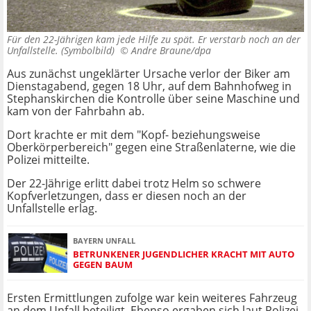
Für den 22-Jährigen kam jede Hilfe zu spät. Er verstarb noch an der
Unfallstelle. (Symbolbild) ©
Andre Braune/dpa
Aus zunächst ungeklärter Ursache verlor der Biker am
Dienstagabend, gegen 18 Uhr, auf dem Bahnhofweg in
Stephanskirchen die Kontrolle über seine Maschine und
kam von der Fahrbahn ab.
Dort krachte er mit dem "Kopf- beziehungsweise
Oberkörperbereich" gegen eine Straßenlaterne, wie die
Polizei mitteilte.
Der 22-Jährige erlitt dabei trotz Helm so schwere
Kopfverletzungen, dass er diesen noch an der
Unfallstelle erlag.
BAYERN UNFALL
BETRUNKENER JUGENDLICHER KRACHT MIT AUTO
GEGEN BAUM
Ersten Ermittlungen zufolge war kein weiteres Fahrzeug
an dem Unfall beteiligt. Ebenso ergaben sich laut Polizei