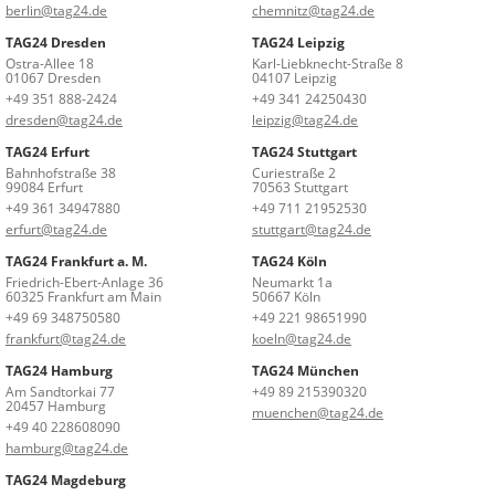
berlin@tag24.de
chemnitz@tag24.de
TAG24 Dresden
TAG24 Leipzig
Ostra-Allee 18
Karl-Liebknecht-Straße 8
01067 Dresden
04107 Leipzig
+49 351 888-2424
+49 341 24250430
dresden@tag24.de
leipzig@tag24.de
TAG24 Erfurt
TAG24 Stuttgart
Bahnhofstraße 38
Curiestraße 2
99084 Erfurt
70563 Stuttgart
+49 361 34947880
+49 711 21952530
erfurt@tag24.de
stuttgart@tag24.de
TAG24 Frankfurt a. M.
TAG24 Köln
Friedrich-Ebert-Anlage 36
Neumarkt 1a
60325 Frankfurt am Main
50667 Köln
+49 69 348750580
+49 221 98651990
frankfurt@tag24.de
koeln@tag24.de
TAG24 Hamburg
TAG24 München
Am Sandtorkai 77
+49 89 215390320
20457 Hamburg
muenchen@tag24.de
+49 40 228608090
hamburg@tag24.de
TAG24 Magdeburg