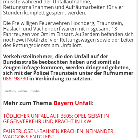
musste während der Unfallaufnahme,
Rettungsmaßnahmen und Aufräumarbeiten für vier
Stunden komplett gesperrt werden.
Die Freiwilligen Feuerwehren Hochberg, Traunstein,
Haslach und Vachendorf waren mit insgesamt 13
Fahrzeugen vor Ort im Einsatz. Außerdem befanden sich
noch zwei Notärzte, vier Rettungswagen sowie der Leiter
des Rettungsdiensts am Unfallort.
Verkehrsteilnehmer, die den Unfall auf der
Bundesstraße beobachten haben und somit als
Zeugen infrage kommen, werden dringend gebeten,
sich mit der Polizei Traunstein unter der Rufnummer
086198730
in Verbindung zu setzten.
Titelfoto: 7aktuell.media
Mehr zum Thema
Bayern Unfall
:
TÖDLICHER UNFALL AUF B505: OPEL GERÄT IN
GEGENVERKEHR UND KRACHT IN LKW
FAHRERLOSE U-BAHNEN KRACHEN INEINANDER:
WAGGONS ENTGLEIST