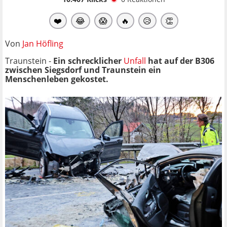
❤️
😂
😱
🔥
😥
👏
Von
Jan Höfling
Traunstein -
Ein schrecklicher
Unfall
hat auf der B306
zwischen Siegsdorf und Traunstein ein
Menschenleben gekostet.