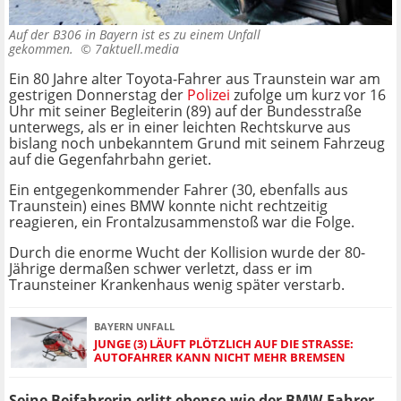
Auf der B306 in Bayern ist es zu einem Unfall
gekommen. ©
7aktuell.media
Ein 80 Jahre alter Toyota-Fahrer aus Traunstein war am
gestrigen Donnerstag der
Polizei
zufolge um kurz vor 16
Uhr mit seiner Begleiterin (89) auf der Bundesstraße
unterwegs, als er in einer leichten Rechtskurve aus
bislang noch unbekanntem Grund mit seinem Fahrzeug
auf die Gegenfahrbahn geriet.
Ein entgegenkommender Fahrer (30, ebenfalls aus
Traunstein) eines BMW konnte nicht rechtzeitig
reagieren, ein Frontalzusammenstoß war die Folge.
Durch die enorme Wucht der Kollision wurde der 80-
Jährige dermaßen schwer verletzt, dass er im
Traunsteiner Krankenhaus wenig später verstarb.
BAYERN UNFALL
JUNGE (3) LÄUFT PLÖTZLICH AUF DIE STRASSE: A
UTOFAHRER KANN NICHT MEHR BREMSEN
Seine Beifahrerin erlitt ebenso wie der BMW-Fahrer,