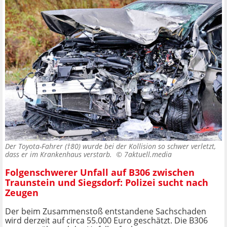
Der Toyota-Fahrer (†80) wurde bei der Kollision so schwer verletzt,
dass er im Krankenhaus verstarb. ©
7aktuell.media
Folgenschwerer Unfall auf B306 zwischen
Traunstein und Siegsdorf: Polizei sucht nach
Zeugen
Der beim Zusammenstoß entstandene Sachschaden
wird derzeit auf circa 55.000 Euro geschätzt. Die B306