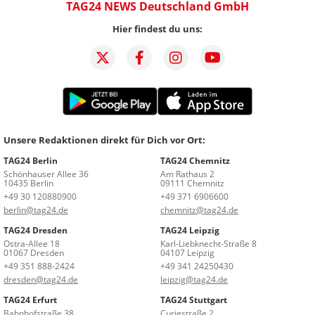
TAG24 NEWS Deutschland GmbH
Hier findest du uns:
Unsere Redaktionen direkt für Dich vor Ort:
TAG24 Berlin
TAG24 Chemnitz
Schönhauser Allee 36
Am Rathaus 2
10435 Berlin
09111 Chemnitz
+49 30 120880900
+49 371 6906600
berlin@tag24.de
chemnitz@tag24.de
TAG24 Dresden
TAG24 Leipzig
Ostra-Allee 18
Karl-Liebknecht-Straße 8
01067 Dresden
04107 Leipzig
+49 351 888-2424
+49 341 24250430
dresden@tag24.de
leipzig@tag24.de
TAG24 Erfurt
TAG24 Stuttgart
Bahnhofstraße 38
Curiestraße 2