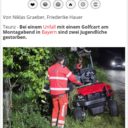
❤️
😂
😱
🔥
😥
👏
Von Niklas Graeber, Friederike Hauer
Teunz -
Bei einem
Unfall
mit einem Golfcart
am
Montagabend
in
Bayern
sind zwei Jugendliche
gestorben.