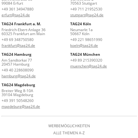
99084 Erfurt
70563 Stuttgart
+49 361 34947880
+49 711 21952530
erfurt@tag24.de
stuttgart@tag24.de
TAG24 Frankfurt a. M.
TAG24 Köln
Friedrich-Ebert-Anlage 36
Neumarkt 1a
60325 Frankfurt am Main
50667 Köln
+49 69 348750580
+49 221 98651990
frankfurt@tag24.de
koeln@tag24.de
TAG24 Hamburg
TAG24 München
Am Sandtorkai 77
+49 89 215390320
20457 Hamburg
muenchen@tag24.de
+49 40 228608090
hamburg@tag24.de
TAG24 Magdeburg
Breiter Weg 8-10A
39104 Magdeburg
+49 391 50548260
magdeburg@tag24.de
WERBEMÖGLICHKEITEN
ALLE THEMEN A-Z