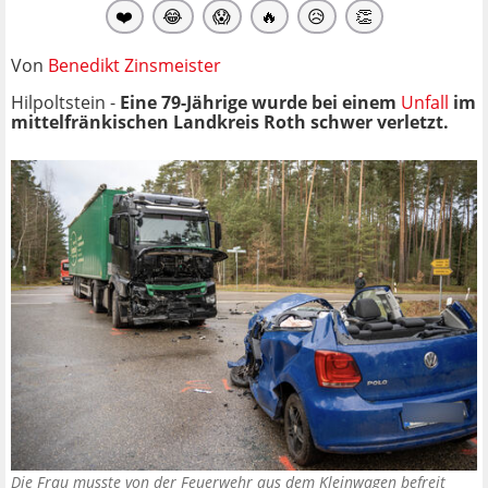
❤️
😂
😱
🔥
😥
👏
Von
Benedikt Zinsmeister
Hilpoltstein -
Eine 79-Jährige wurde bei einem
Unfall
im
mittelfränkischen Landkreis Roth schwer verletzt.
Die Frau musste von der Feuerwehr aus dem Kleinwagen befreit