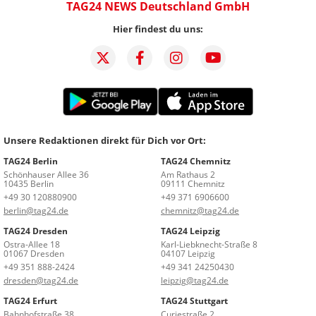
TAG24 NEWS Deutschland GmbH
Hier findest du uns:
Unsere Redaktionen direkt für Dich vor Ort:
TAG24 Berlin
TAG24 Chemnitz
Schönhauser Allee 36
Am Rathaus 2
10435 Berlin
09111 Chemnitz
+49 30 120880900
+49 371 6906600
berlin@tag24.de
chemnitz@tag24.de
TAG24 Dresden
TAG24 Leipzig
Ostra-Allee 18
Karl-Liebknecht-Straße 8
01067 Dresden
04107 Leipzig
+49 351 888-2424
+49 341 24250430
dresden@tag24.de
leipzig@tag24.de
TAG24 Erfurt
TAG24 Stuttgart
Bahnhofstraße 38
Curiestraße 2