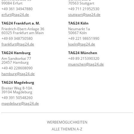
99084 Erfurt
70563 Stuttgart
+49 361 34947880
+49 711 21952530
erfurt@tag24.de
stuttgart@tag24.de
TAG24 Frankfurt a. M.
TAG24 Köln
Friedrich-Ebert-Anlage 36
Neumarkt 1a
60325 Frankfurt am Main
50667 Köln
+49 69 348750580
+49 221 98651990
frankfurt@tag24.de
koeln@tag24.de
TAG24 Hamburg
TAG24 München
Am Sandtorkai 77
+49 89 215390320
20457 Hamburg
muenchen@tag24.de
+49 40 228608090
hamburg@tag24.de
TAG24 Magdeburg
Breiter Weg 8-10A
39104 Magdeburg
+49 391 50548260
magdeburg@tag24.de
WERBEMÖGLICHKEITEN
ALLE THEMEN A-Z