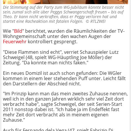
Die Stimmung auf der Party zum WG-Jubiläum könnte besser nicht
sein, zumal sich alle über Peggys Schwangerschaft freuen – bis auf
Theo. Er kann nicht verkraften, dass er Peggy verloren hat und
startet eine Racheaktion mit fatalen Folgen. ©
RTLZWEI
Wie "
Bild
" berichtet, wurden die Räumlichkeiten der TV-
Wohngemeinschaft unter den wachen Augen der
Feuerwehr
kontrolliert gesprengt.
"Diese Flammen sind echt", verriet Schauspieler Lutz
Schweigel (48, spielt WG-Häuptling Joe Möller) der
Zeitung. "Da konnte man nichts faken."
Ein neues Domizil ist auch schon gefunden: Die WGler
kommen in einem leer stehenden Puff unter. Leicht fällt
den Darstellern der Abschied nicht.
"Im Prinzip kann man das mein zweites Zuhause nennen,
weil ich in den ganzen Jahren wirklich sehr viel Zeit dort
verbracht habe", sagte Schweigel, der seit Serien-Start
2011 nonstop dabei ist. "Ich habe ja im Endeffekt fast
mehr Zeit dort verbracht als in meinem eigenen
Zuhause."
Auch für Fernando dela Vega (47, spielt Fabrizio Di