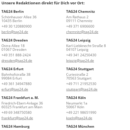
Unsere Redaktionen direkt für Dich vor Ort:
TAG24 Berlin
TAG24 Chemnitz
Schönhauser Allee 36
Am Rathaus 2
10435 Berlin
09111 Chemnitz
+49 30 120880900
+49 371 6906600
berlin@tag24.de
chemnitz@tag24.de
TAG24 Dresden
TAG24 Leipzig
Ostra-Allee 18
Karl-Liebknecht-Straße 8
01067 Dresden
04107 Leipzig
+49 351 888-2424
+49 341 24250430
dresden@tag24.de
leipzig@tag24.de
TAG24 Erfurt
TAG24 Stuttgart
Bahnhofstraße 38
Curiestraße 2
99084 Erfurt
70563 Stuttgart
+49 361 34947880
+49 711 21952530
erfurt@tag24.de
stuttgart@tag24.de
TAG24 Frankfurt a. M.
TAG24 Köln
Friedrich-Ebert-Anlage 36
Neumarkt 1a
60325 Frankfurt am Main
50667 Köln
+49 69 348750580
+49 221 98651990
frankfurt@tag24.de
koeln@tag24.de
TAG24 Hamburg
TAG24 München