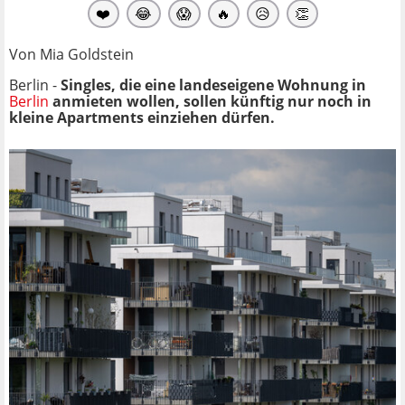
❤️
😂
😱
🔥
😥
👏
Von Mia Goldstein
Berlin -
Singles, die eine landeseigene Wohnung in
Berlin
anmieten wollen, sollen künftig nur noch in
kleine Apartments einziehen dürfen.