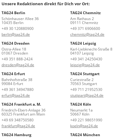
Unsere Redaktionen direkt für Dich vor Ort:
TAG24 Berlin
TAG24 Chemnitz
Schönhauser Allee 36
Am Rathaus 2
10435 Berlin
09111 Chemnitz
+49 30 120880900
+49 371 6906600
berlin@tag24.de
chemnitz@tag24.de
TAG24 Dresden
TAG24 Leipzig
Ostra-Allee 18
Karl-Liebknecht-Straße 8
01067 Dresden
04107 Leipzig
+49 351 888-2424
+49 341 24250430
dresden@tag24.de
leipzig@tag24.de
TAG24 Erfurt
TAG24 Stuttgart
Bahnhofstraße 38
Curiestraße 2
99084 Erfurt
70563 Stuttgart
+49 361 34947880
+49 711 21952530
erfurt@tag24.de
stuttgart@tag24.de
TAG24 Frankfurt a. M.
TAG24 Köln
Friedrich-Ebert-Anlage 36
Neumarkt 1a
60325 Frankfurt am Main
50667 Köln
+49 69 348750580
+49 221 98651990
frankfurt@tag24.de
koeln@tag24.de
TAG24 Hamburg
TAG24 München