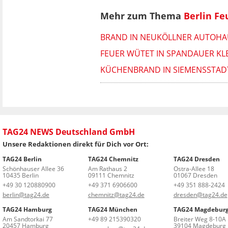
Mehr zum Thema
Berlin F
BRAND IN NEUKÖLLNER AUTOHA
FEUER WÜTET IN SPANDAUER KL
KÜCHENBRAND IN SIEMENSSTAD
TAG24 NEWS Deutschland GmbH
Unsere Redaktionen direkt für Dich vor Ort:
TAG24 Berlin
TAG24 Chemnitz
TAG24 Dresden
Schönhauser Allee 36
Am Rathaus 2
Ostra-Allee 18
10435 Berlin
09111 Chemnitz
01067 Dresden
+49 30 120880900
+49 371 6906600
+49 351 888-2424
berlin@tag24.de
chemnitz@tag24.de
dresden@tag24.de
TAG24 Hamburg
TAG24 München
TAG24 Magdebur
Am Sandtorkai 77
+49 89 215390320
Breiter Weg 8-10A
20457 Hamburg
39104 Magdeburg