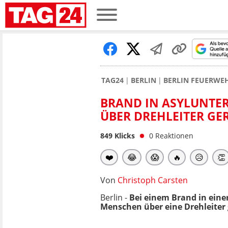
TAG24
BERLIN
BERLIN FEUERWE
BRAND IN ASYLUNTE
ÜBER DREHLEITER GE
849
Klicks
0
Reaktionen
❤️
😂
😱
🔥
😥
👏
Von
Christoph Carsten
Berlin -
Bei einem Brand in eine
Menschen über eine Drehleiter