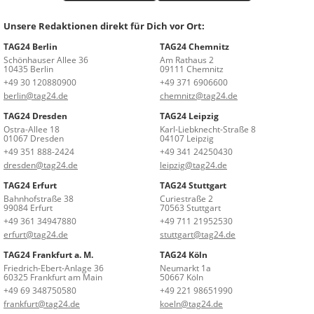
Unsere Redaktionen direkt für Dich vor Ort:
TAG24 Berlin
TAG24 Chemnitz
Schönhauser Allee 36
Am Rathaus 2
10435 Berlin
09111 Chemnitz
+49 30 120880900
+49 371 6906600
berlin@tag24.de
chemnitz@tag24.de
TAG24 Dresden
TAG24 Leipzig
Ostra-Allee 18
Karl-Liebknecht-Straße 8
01067 Dresden
04107 Leipzig
+49 351 888-2424
+49 341 24250430
dresden@tag24.de
leipzig@tag24.de
TAG24 Erfurt
TAG24 Stuttgart
Bahnhofstraße 38
Curiestraße 2
99084 Erfurt
70563 Stuttgart
+49 361 34947880
+49 711 21952530
erfurt@tag24.de
stuttgart@tag24.de
TAG24 Frankfurt a. M.
TAG24 Köln
Friedrich-Ebert-Anlage 36
Neumarkt 1a
60325 Frankfurt am Main
50667 Köln
+49 69 348750580
+49 221 98651990
frankfurt@tag24.de
koeln@tag24.de