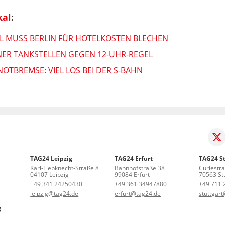
kal
:
L MUSS BERLIN FÜR HOTELKOSTEN BLECHEN
NER TANKSTELLEN GEGEN 12-UHR-REGEL
NOTBREMSE: VIEL LOS BEI DER S-BAHN
TAG24 Leipzig
TAG24 Erfurt
TAG24 St
Karl-Liebknecht-Straße 8
Bahnhofstraße 38
Curiestr
04107 Leipzig
99084 Erfurt
70563 Stu
+49 341 24250430
+49 361 34947880
+49 711 
leipzig@tag24.de
erfurt@tag24.de
stuttgar
g