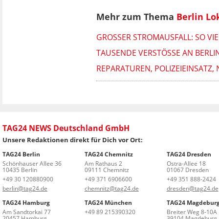
Mehr zum Thema
Berlin Lo
GROSSER STROMAUSFALL: SO VIE
TAUSENDE VERSTÖSSE AN BERLI
REPARATUREN, POLIZEIEINSATZ, 
TAG24 NEWS Deutschland GmbH
Unsere Redaktionen direkt für Dich vor Ort:
TAG24 Berlin
TAG24 Chemnitz
TAG24 Dresden
Schönhauser Allee 36
Am Rathaus 2
Ostra-Allee 18
10435 Berlin
09111 Chemnitz
01067 Dresden
+49 30 120880900
+49 371 6906600
+49 351 888-2424
berlin@tag24.de
chemnitz@tag24.de
dresden@tag24.de
TAG24 Hamburg
TAG24 München
TAG24 Magdebur
Am Sandtorkai 77
+49 89 215390320
Breiter Weg 8-10A
20457 Hamburg
39104 Magdeburg