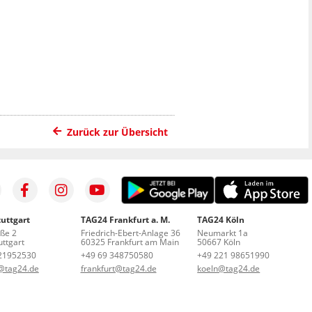
Zurück zur Übersicht
uttgart
TAG24 Frankfurt a. M.
TAG24 Köln
aße 2
Friedrich-Ebert-Anlage 36
Neumarkt 1a
ttgart
60325 Frankfurt am Main
50667 Köln
21952530
+49 69 348750580
+49 221 98651990
t@tag24.de
frankfurt@tag24.de
koeln@tag24.de