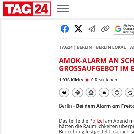
TAG24
BERLIN
BERLIN LOKAL
A
AMOK-ALARM AN SCHU
GROSSAUFGEBOT IM E
1.936
Klicks
0
Reaktionen
❤️
😂
😱
🔥
😥
👏
Berlin -
Bei dem Alarm am Freita
Das teilte die
Polizei
am Abend mi
hätten die Räumlichkeiten überp
Bedrohung festgestellt, danach se