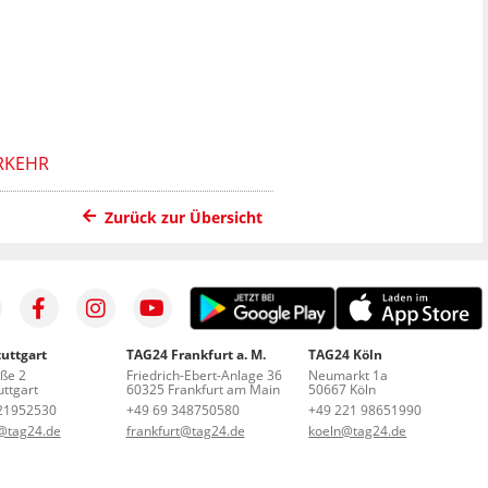
RKEHR
Zurück zur Übersicht
uttgart
TAG24 Frankfurt a. M.
TAG24 Köln
aße 2
Friedrich-Ebert-Anlage 36
Neumarkt 1a
ttgart
60325 Frankfurt am Main
50667 Köln
21952530
+49 69 348750580
+49 221 98651990
t@tag24.de
frankfurt@tag24.de
koeln@tag24.de