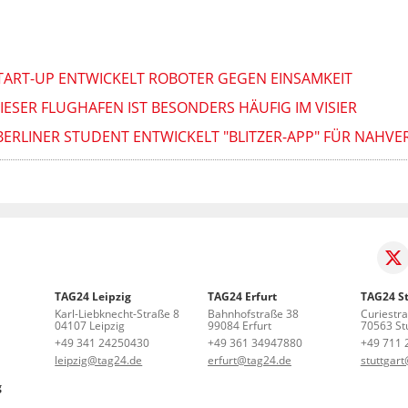
START-UP ENTWICKELT ROBOTER GEGEN EINSAMKEIT
IESER FLUGHAFEN IST BESONDERS HÄUFIG IM VISIER
ERLINER STUDENT ENTWICKELT "BLITZER-APP" FÜR NAHVE
TAG24 Leipzig
TAG24 Erfurt
TAG24 St
Karl-Liebknecht-Straße 8
Bahnhofstraße 38
Curiestr
04107 Leipzig
99084 Erfurt
70563 Stu
+49 341 24250430
+49 361 34947880
+49 711 
leipzig@tag24.de
erfurt@tag24.de
stuttgar
g