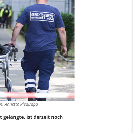
. ©
Annette Riedl/dpa
elangte, ist derzeit noch