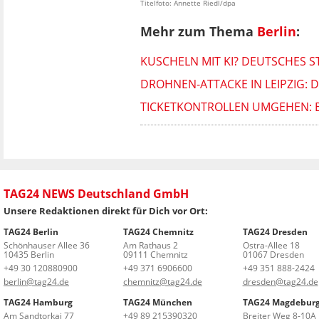
Titelfoto: Annette Riedl/dpa
Mehr zum Thema
Berlin
:
KUSCHELN MIT KI? DEUTSCHES 
DROHNEN-ATTACKE IN LEIPZIG: D
TICKETKONTROLLEN UMGEHEN: B
TAG24 NEWS Deutschland GmbH
Unsere Redaktionen direkt für Dich vor Ort:
TAG24 Berlin
TAG24 Chemnitz
TAG24 Dresden
Schönhauser Allee 36
Am Rathaus 2
Ostra-Allee 18
10435 Berlin
09111 Chemnitz
01067 Dresden
+49 30 120880900
+49 371 6906600
+49 351 888-2424
berlin@tag24.de
chemnitz@tag24.de
dresden@tag24.de
TAG24 Hamburg
TAG24 München
TAG24 Magdebur
Am Sandtorkai 77
+49 89 215390320
Breiter Weg 8-10A