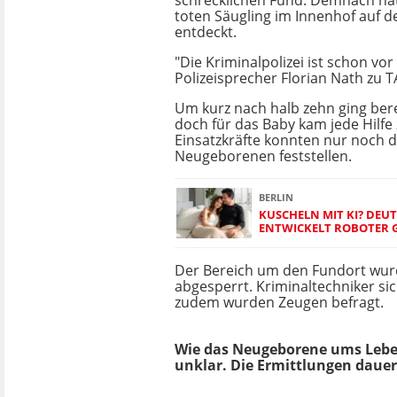
schrecklichen Fund. Demnach ha
toten Säugling im Innenhof auf 
entdeckt.
"Die Kriminalpolizei ist schon vor 
Polizeisprecher Florian Nath zu 
Um kurz nach halb zehn ging bere
doch für das Baby kam jede Hilfe 
Einsatzkräfte konnten nur noch 
Neugeborenen feststellen.
BERLIN
KUSCHELN MIT KI? DEU
ENTWICKELT ROBOTER 
Der Bereich um den Fundort wur
abgesperrt. Kriminaltechniker si
zudem wurden Zeugen befragt.
Wie das Neugeborene ums Leben
unklar. Die Ermittlungen dauer