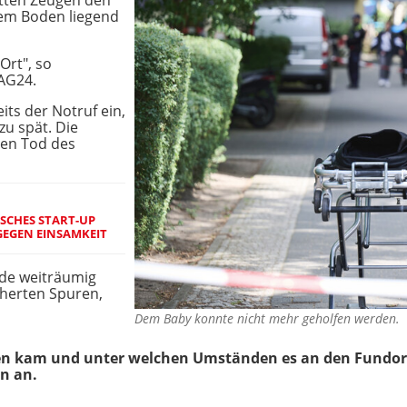
tten Zeugen den
dem Boden liegend
Ort", so
TAG24.
its der Notruf ein,
zu spät. Die
den Tod des
TSCHES START-UP
GEGEN EINSAMKEIT
de weiträumig
cherten Spuren,
Dem Baby konnte nicht mehr geholfen werden
 kam und unter welchen Umständen es an den Fundort g
n an.