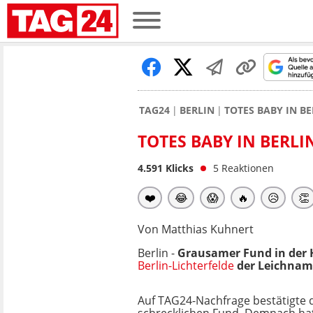
TAG24
BERLIN
TOTES BABY IN B
TOTES BABY IN BERL
4.591
Klicks
5
Reaktionen
❤️
😂
😱
🔥
😥
👏
Von Matthias Kuhnert
Berlin -
Grausamer Fund in der 
Berlin-Lichterfelde
der Leichnam
Auf TAG24-Nachfrage bestätigte 