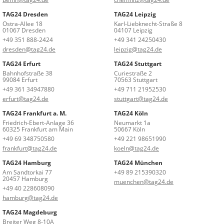
TAG24 Dresden
TAG24 Leipzig
Ostra-Allee 18
Karl-Liebknecht-Straße 8
01067 Dresden
04107 Leipzig
+49 351 888-2424
+49 341 24250430
dresden@tag24.de
leipzig@tag24.de
TAG24 Erfurt
TAG24 Stuttgart
Bahnhofstraße 38
Curiestraße 2
99084 Erfurt
70563 Stuttgart
+49 361 34947880
+49 711 21952530
erfurt@tag24.de
stuttgart@tag24.de
TAG24 Frankfurt a. M.
TAG24 Köln
Friedrich-Ebert-Anlage 36
Neumarkt 1a
60325 Frankfurt am Main
50667 Köln
+49 69 348750580
+49 221 98651990
frankfurt@tag24.de
koeln@tag24.de
TAG24 Hamburg
TAG24 München
Am Sandtorkai 77
+49 89 215390320
20457 Hamburg
muenchen@tag24.de
+49 40 228608090
hamburg@tag24.de
TAG24 Magdeburg
Breiter Weg 8-10A