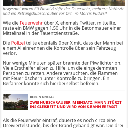
Insgesamt waren 60 Einsatzkräfte der Feuerwehr, mehrere Notärzte
und ein Rettungshubschrauber vor Ort. ©
Morris Pudwell
Wie die
Feuerwehr
über X, ehemals Twitter, mitteilte,
raste ein BMW gegen 1.50 Uhr in die Betonmauer einer
Mittelinsel in der Tauentzienstraße.
Die
Polizei
teilte ebenfalls über X mit, dass der Mann bei
einem Alleinrennen die Kontrolle über sein Fahrzeug
verlor.
Nur wenige Minuten später brannte der Pkw lichterloh.
Viele Ersthelfer eilten zu Hilfe, um die eingeklemmten
Personen zu retten. Andere versuchten, die Flammen
mit Feuerlöschern unter Kontrolle zu bringen. Ein
Beifahrer konnte sich hierbei selbst befreien.
BERLIN UNFALL
ZWEI HUBSCHRAUBER IM EINSATZ: MANN STÜRZT
INS GLEISBETT UND WIRD VON S-BAHN ERFASST
Als die Feuerwehr eintraf, dauerte es noch circa eine
Dreiviertelstunde, bis der Brand gebändigt war. Die drei