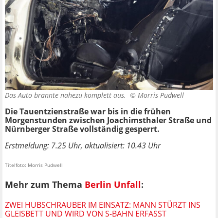
Das Auto brannte nahezu komplett aus. ©
Morris Pudwell
Die Tauentzienstraße war bis in die frühen
Morgenstunden zwischen Joachimsthaler Straße und
Nürnberger Straße vollständig gesperrt.
Erstmeldung: 7.25 Uhr, aktualisiert: 10.43 Uhr
Titelfoto: Morris Pudwell
Mehr zum Thema
Berlin Unfall
:
ZWEI HUBSCHRAUBER IM EINSATZ: MANN STÜRZT INS
GLEISBETT UND WIRD VON S-BAHN ERFASST