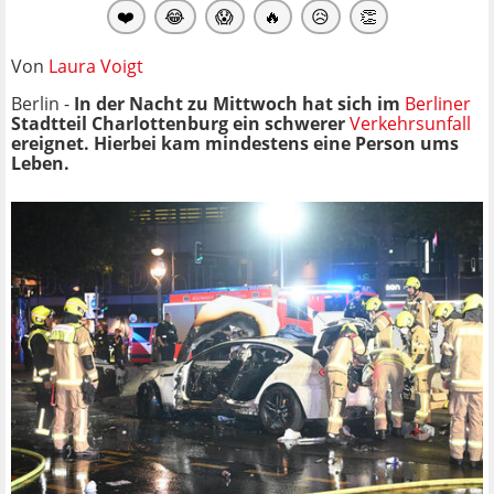
❤️
😂
😱
🔥
😥
👏
Von
Laura Voigt
Berlin -
In der Nacht zu Mittwoch hat sich im
Berliner
Stadtteil Charlottenburg ein schwerer
Verkehrsunfall
ereignet. Hierbei kam mindestens eine Person ums
Leben.