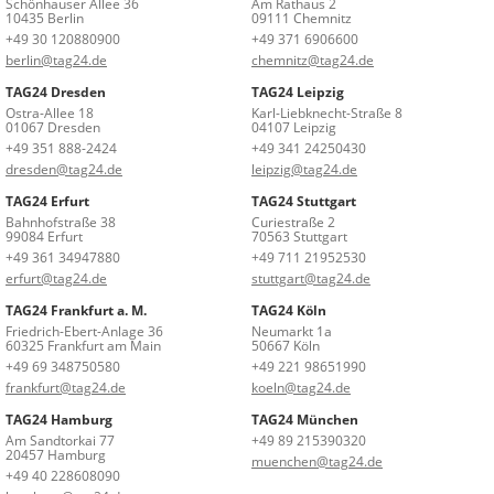
Schönhauser Allee 36
Am Rathaus 2
10435 Berlin
09111 Chemnitz
+49 30 120880900
+49 371 6906600
berlin@tag24.de
chemnitz@tag24.de
TAG24 Dresden
TAG24 Leipzig
Ostra-Allee 18
Karl-Liebknecht-Straße 8
01067 Dresden
04107 Leipzig
+49 351 888-2424
+49 341 24250430
dresden@tag24.de
leipzig@tag24.de
TAG24 Erfurt
TAG24 Stuttgart
Bahnhofstraße 38
Curiestraße 2
99084 Erfurt
70563 Stuttgart
+49 361 34947880
+49 711 21952530
erfurt@tag24.de
stuttgart@tag24.de
TAG24 Frankfurt a. M.
TAG24 Köln
Friedrich-Ebert-Anlage 36
Neumarkt 1a
60325 Frankfurt am Main
50667 Köln
+49 69 348750580
+49 221 98651990
frankfurt@tag24.de
koeln@tag24.de
TAG24 Hamburg
TAG24 München
Am Sandtorkai 77
+49 89 215390320
20457 Hamburg
muenchen@tag24.de
+49 40 228608090