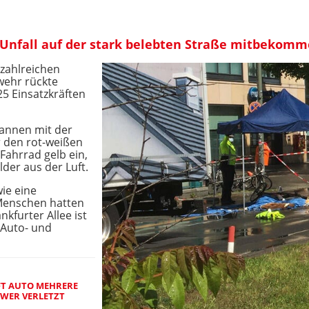
Unfall auf der stark belebten Straße mitbekom
zahlreichen
rwehr rückte
5 Einsatzkräften
gannen mit der
r den rot-weißen
Fahrrad gelb ein,
lder aus der Luft.
ie eine
e Menschen hatten
kfurter Allee ist
l Auto- und
T AUTO MEHRERE M
WER VERLETZT