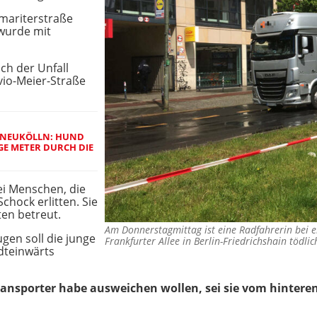
amariterstraße
 wurde mit
ich der Unfall
vio-Meier-Straße
N NEUKÖLLN: HUND
GE METER DURCH DIE
ei Menschen, die
chock erlitten. Sie
en betreut.
Am Donnerstagmittag ist eine Radfahrerin bei e
gen soll die junge
Frankfurter Allee in Berlin-Friedrichshain tödl
dteinwärts
ransporter habe ausweichen wollen, sei sie vom hinteren