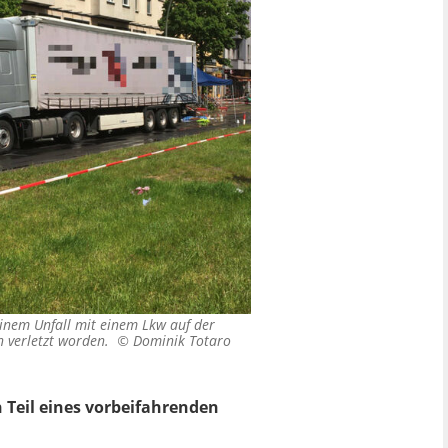
inem Unfall mit einem Lkw auf der
ich verletzt worden. ©
Dominik Totaro
 Teil eines vorbeifahrenden