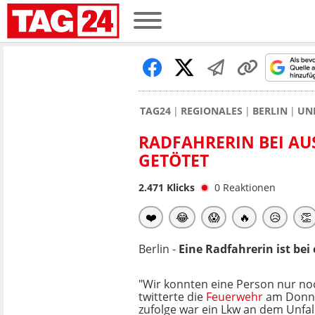
TAG24
REGIONALES
BERLIN
UN
RADFAHRERIN BEI A
GETÖTET
2.471
Klicks
0
Reaktionen
❤️
😂
😱
🔥
😥
👏
Berlin -
Eine Radfahrerin ist be
"Wir konnten eine Person nur noc
twitterte die
Feuerwehr
am Donne
zufolge war ein Lkw an dem Unfall 