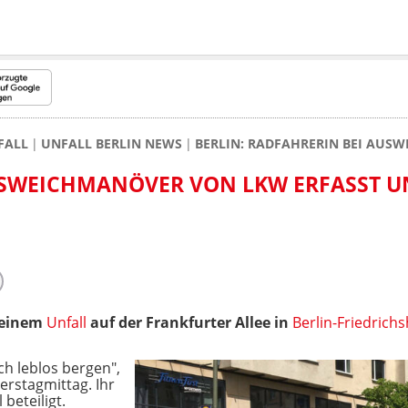
FALL
UNFALL BERLIN NEWS
BERLIN: RADFAHRERIN BEI AUS
USWEICHMANÖVER VON LKW ERFASST 
i einem
Unfall
auf der Frankfurter Allee in
Berlin-Friedrich
h leblos bergen",
rstagmittag. Ihr
beteiligt.