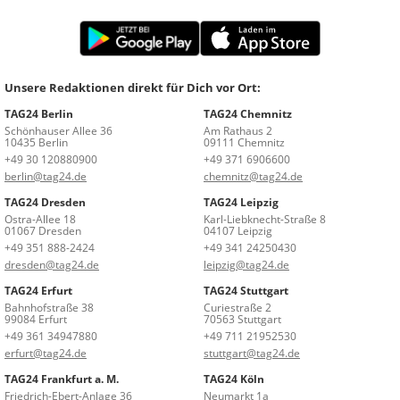
Unsere Redaktionen direkt für Dich vor Ort:
TAG24 Berlin
TAG24 Chemnitz
Schönhauser Allee 36
Am Rathaus 2
10435 Berlin
09111 Chemnitz
+49 30 120880900
+49 371 6906600
berlin@tag24.de
chemnitz@tag24.de
TAG24 Dresden
TAG24 Leipzig
Ostra-Allee 18
Karl-Liebknecht-Straße 8
01067 Dresden
04107 Leipzig
+49 351 888-2424
+49 341 24250430
dresden@tag24.de
leipzig@tag24.de
TAG24 Erfurt
TAG24 Stuttgart
Bahnhofstraße 38
Curiestraße 2
99084 Erfurt
70563 Stuttgart
+49 361 34947880
+49 711 21952530
erfurt@tag24.de
stuttgart@tag24.de
TAG24 Frankfurt a. M.
TAG24 Köln
Friedrich-Ebert-Anlage 36
Neumarkt 1a