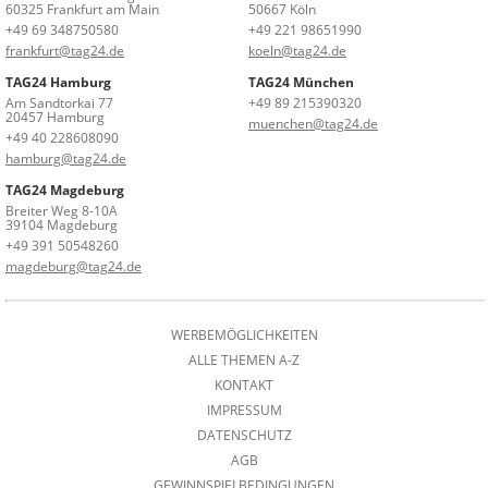
60325 Frankfurt am Main
50667 Köln
+49 69 348750580
+49 221 98651990
frankfurt@tag24.de
koeln@tag24.de
TAG24 Hamburg
TAG24 München
Am Sandtorkai 77
+49 89 215390320
20457 Hamburg
muenchen@tag24.de
+49 40 228608090
hamburg@tag24.de
TAG24 Magdeburg
Breiter Weg 8-10A
39104 Magdeburg
+49 391 50548260
magdeburg@tag24.de
WERBEMÖGLICHKEITEN
ALLE THEMEN A-Z
KONTAKT
IMPRESSUM
DATENSCHUTZ
AGB
GEWINNSPIELBEDINGUNGEN