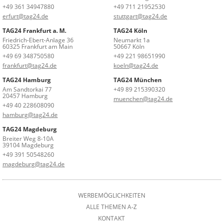
+49 361 34947880
+49 711 21952530
erfurt@tag24.de
stuttgart@tag24.de
TAG24 Frankfurt a. M.
TAG24 Köln
Friedrich-Ebert-Anlage 36
Neumarkt 1a
60325 Frankfurt am Main
50667 Köln
+49 69 348750580
+49 221 98651990
frankfurt@tag24.de
koeln@tag24.de
TAG24 Hamburg
TAG24 München
Am Sandtorkai 77
+49 89 215390320
20457 Hamburg
muenchen@tag24.de
+49 40 228608090
hamburg@tag24.de
TAG24 Magdeburg
Breiter Weg 8-10A
39104 Magdeburg
+49 391 50548260
magdeburg@tag24.de
WERBEMÖGLICHKEITEN
ALLE THEMEN A-Z
KONTAKT