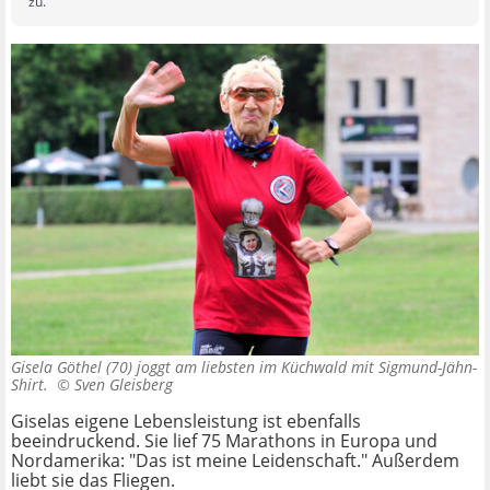
zu.
Gisela Göthel (70) joggt am liebsten im Küchwald mit Sigmund-Jähn-
Shirt. ©
Sven Gleisberg
Giselas eigene Lebensleistung ist ebenfalls
beeindruckend. Sie lief 75 Marathons in Europa und
Nordamerika: "Das ist meine Leidenschaft." Außerdem
liebt sie das Fliegen.