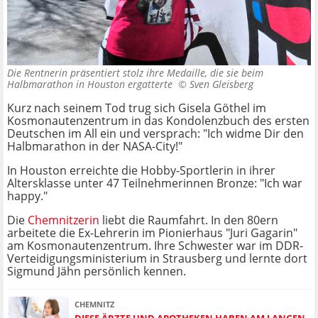
Die Rentnerin präsentiert stolz ihre Medaille, die sie beim
Halbmarathon in Houston ergatterte ©
Sven Gleisberg
Kurz nach seinem Tod trug sich Gisela Göthel im
Kosmonautenzentrum in das Kondolenzbuch des ersten
Deutschen im All ein und versprach: "Ich widme Dir den
Halbmarathon in der NASA-City!"
In Houston erreichte die Hobby-Sportlerin in ihrer
Altersklasse unter 47 Teilnehmerinnen Bronze: "Ich war
happy."
Die
Chemnitzerin
liebt die Raumfahrt. In den 80ern
arbeitete die Ex-Lehrerin im Pionierhaus "Juri Gagarin"
am Kosmonautenzentrum. Ihre Schwester war im DDR-
Verteidigungsministerium in Strausberg und lernte dort
Sigmund Jähn persönlich kennen.
CHEMNITZ
DIESE ÄRZTE UND APOTHEKEN HABEN AM LANGEN