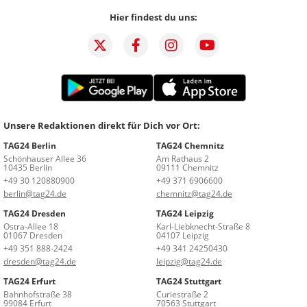
Hier findest du uns:
Unsere Redaktionen direkt für Dich vor Ort:
TAG24 Berlin
TAG24 Chemnitz
Schönhauser Allee 36
Am Rathaus 2
10435 Berlin
09111 Chemnitz
+49 30 120880900
+49 371 6906600
berlin@tag24.de
chemnitz@tag24.de
TAG24 Dresden
TAG24 Leipzig
Ostra-Allee 18
Karl-Liebknecht-Straße 8
01067 Dresden
04107 Leipzig
+49 351 888-2424
+49 341 24250430
dresden@tag24.de
leipzig@tag24.de
TAG24 Erfurt
TAG24 Stuttgart
Bahnhofstraße 38
Curiestraße 2
99084 Erfurt
70563 Stuttgart