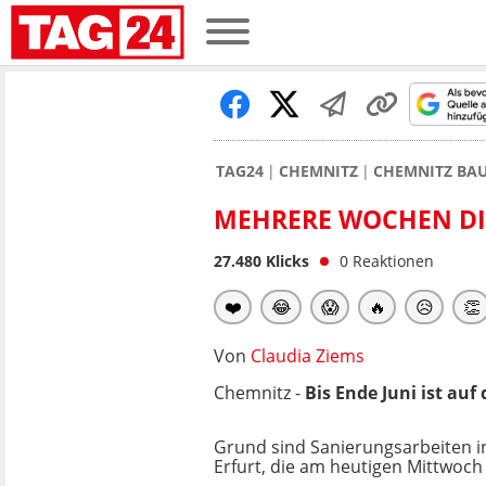
TAG24
CHEMNITZ
CHEMNITZ BA
MEHRERE WOCHEN DIC
27.480
Klicks
0
Reaktionen
❤️
😂
😱
🔥
😥
👏
Von
Claudia Ziems
Chemnitz -
Bis Ende Juni ist auf
Grund sind Sanierungsarbeiten i
Erfurt, die am heutigen Mittwoch 