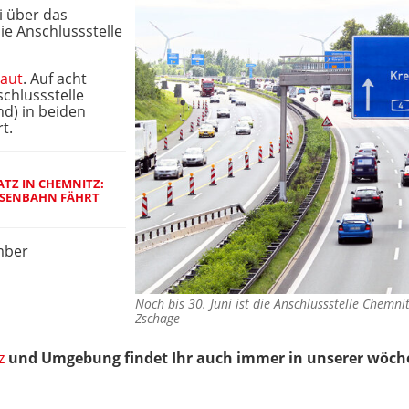
ni über das
e Anschlussstelle
baut
. Auf acht
chlussstelle
d) in beiden
t.
ATZ IN CHEMNITZ:
SENBAHN FÄHRT B
mber
Noch bis 30. Juni ist die Anschlussstelle Chemni
Zschage
z
und Umgebung findet Ihr auch immer in unserer wöche