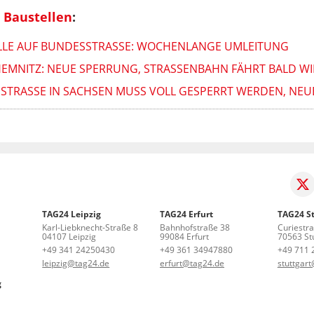
 Baustellen
:
LE AUF BUNDESSTRASSE: WOCHENLANGE UMLEITUNG
HEMNITZ: NEUE SPERRUNG, STRASSENBAHN FÄHRT BALD WI
TRASSE IN SACHSEN MUSS VOLL GESPERRT WERDEN, NEU
TAG24 Leipzig
TAG24 Erfurt
TAG24 St
Karl-Liebknecht-Straße 8
Bahnhofstraße 38
Curiestr
04107 Leipzig
99084 Erfurt
70563 Stu
+49 341 24250430
+49 361 34947880
+49 711 
leipzig@tag24.de
erfurt@tag24.de
stuttgar
g