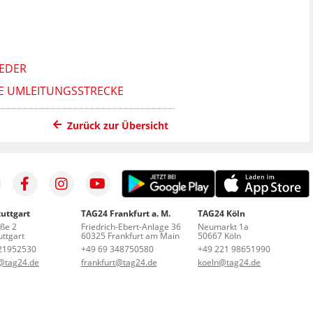
EDER
E UMLEITUNGSSTRECKE
Zurück zur Übersicht
uttgart
TAG24 Frankfurt a. M.
TAG24 Köln
aße 2
Friedrich-Ebert-Anlage 36
Neumarkt 1a
ttgart
60325 Frankfurt am Main
50667 Köln
21952530
+49 69 348750580
+49 221 98651990
t@tag24.de
frankfurt@tag24.de
koeln@tag24.de