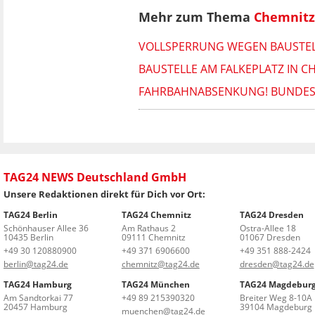
Mehr zum Thema
Chemnitz
VOLLSPERRUNG WEGEN BAUSTEL
BAUSTELLE AM FALKEPLATZ IN C
FAHRBAHNABSENKUNG! BUNDESS
TAG24 NEWS Deutschland GmbH
Unsere Redaktionen direkt für Dich vor Ort:
TAG24 Berlin
TAG24 Chemnitz
TAG24 Dresden
Schönhauser Allee 36
Am Rathaus 2
Ostra-Allee 18
10435 Berlin
09111 Chemnitz
01067 Dresden
+49 30 120880900
+49 371 6906600
+49 351 888-2424
berlin@tag24.de
chemnitz@tag24.de
dresden@tag24.de
TAG24 Hamburg
TAG24 München
TAG24 Magdebur
Am Sandtorkai 77
+49 89 215390320
Breiter Weg 8-10A
20457 Hamburg
39104 Magdeburg
muenchen@tag24.de