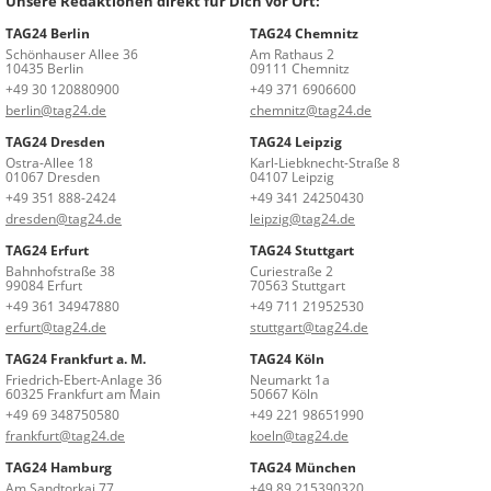
Unsere Redaktionen direkt für Dich vor Ort:
TAG24 Berlin
TAG24 Chemnitz
Schönhauser Allee 36
Am Rathaus 2
10435 Berlin
09111 Chemnitz
+49 30 120880900
+49 371 6906600
berlin@tag24.de
chemnitz@tag24.de
TAG24 Dresden
TAG24 Leipzig
Ostra-Allee 18
Karl-Liebknecht-Straße 8
01067 Dresden
04107 Leipzig
+49 351 888-2424
+49 341 24250430
dresden@tag24.de
leipzig@tag24.de
TAG24 Erfurt
TAG24 Stuttgart
Bahnhofstraße 38
Curiestraße 2
99084 Erfurt
70563 Stuttgart
+49 361 34947880
+49 711 21952530
erfurt@tag24.de
stuttgart@tag24.de
TAG24 Frankfurt a. M.
TAG24 Köln
Friedrich-Ebert-Anlage 36
Neumarkt 1a
60325 Frankfurt am Main
50667 Köln
+49 69 348750580
+49 221 98651990
frankfurt@tag24.de
koeln@tag24.de
TAG24 Hamburg
TAG24 München
Am Sandtorkai 77
+49 89 215390320