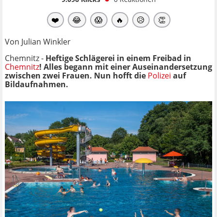
❤️
😂
😱
🔥
😥
👏
Von Julian Winkler
Chemnitz -
Heftige Schlägerei in einem Freibad in
Chemnitz
! Alles begann mit einer Auseinandersetzung
zwischen zwei Frauen. Nun hofft die
Polizei
auf
Bildaufnahmen.