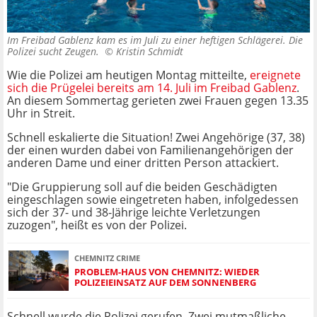
Im Freibad Gablenz kam es im Juli zu einer heftigen Schlägerei. Die
Polizei sucht Zeugen. ©
Kristin Schmidt
Wie die Polizei am heutigen Montag mitteilte,
ereignete
sich die Prügelei bereits am 14. Juli im Freibad Gablenz
.
An diesem Sommertag gerieten zwei Frauen gegen 13.35
Uhr in Streit.
Schnell eskalierte die Situation! Zwei Angehörige (37, 38)
der einen wurden dabei von Familienangehörigen der
anderen Dame und einer dritten Person attackiert.
"Die Gruppierung soll auf die beiden Geschädigten
eingeschlagen sowie eingetreten haben, infolgedessen
sich der 37- und 38-Jährige leichte Verletzungen
zuzogen", heißt es von der Polizei.
CHEMNITZ CRIME
PROBLEM-HAUS VON CHEMNITZ: WIEDER
POLIZEIEINSATZ AUF DEM SONNENBERG
Schnell wurde die Polizei gerufen. Zwei mutmaßliche