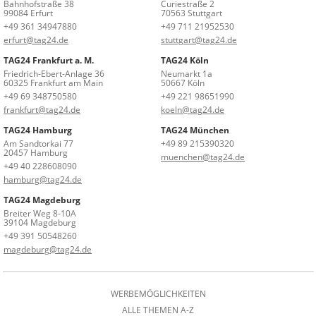
Bahnhofstraße 38
Curiestraße 2
99084 Erfurt
70563 Stuttgart
+49 361 34947880
+49 711 21952530
erfurt@tag24.de
stuttgart@tag24.de
TAG24 Frankfurt a. M.
TAG24 Köln
Friedrich-Ebert-Anlage 36
Neumarkt 1a
60325 Frankfurt am Main
50667 Köln
+49 69 348750580
+49 221 98651990
frankfurt@tag24.de
koeln@tag24.de
TAG24 Hamburg
TAG24 München
Am Sandtorkai 77
+49 89 215390320
20457 Hamburg
muenchen@tag24.de
+49 40 228608090
hamburg@tag24.de
TAG24 Magdeburg
Breiter Weg 8-10A
39104 Magdeburg
+49 391 50548260
magdeburg@tag24.de
WERBEMÖGLICHKEITEN
ALLE THEMEN A-Z