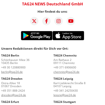
TAG24 NEWS Deutschland GmbH
Hier findest du uns:
Unsere Redaktionen direkt für Dich vor Ort:
TAG24 Berlin
TAG24 Chemnitz
Schönhauser Allee 36
Am Rathaus 2
10435 Berlin
09111 Chemnitz
+49 30 120880900
+49 371 6906600
berlin@tag24.de
chemnitz@tag24.de
TAG24 Dresden
TAG24 Leipzig
Ostra-Allee 18
Karl-Liebknecht-Straße 8
01067 Dresden
04107 Leipzig
+49 351 888-2424
+49 341 24250430
dresden@tag24.de
leipzig@tag24.de
TAG24 Erfurt
TAG24 Stuttgart