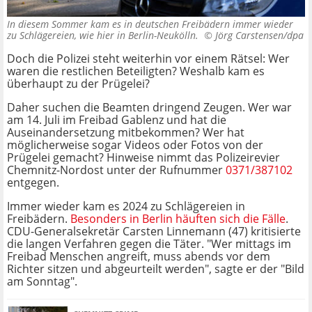
In diesem Sommer kam es in deutschen Freibädern immer wieder
zu Schlägereien, wie hier in Berlin-Neukölln. ©
Jörg Carstensen/dpa
Doch die Polizei steht weiterhin vor einem Rätsel: Wer
waren die restlichen Beteiligten? Weshalb kam es
überhaupt zu der Prügelei?
Daher suchen die Beamten dringend Zeugen. Wer war
am 14. Juli im Freibad Gablenz und hat die
Auseinandersetzung mitbekommen? Wer hat
möglicherweise sogar Videos oder Fotos von der
Prügelei gemacht? Hinweise nimmt das Polizeirevier
Chemnitz-Nordost unter der Rufnummer
0371/387102
entgegen.
Immer wieder kam es 2024 zu Schlägereien in
Freibädern.
Besonders in Berlin häuften sich die Fälle
.
CDU-Generalsekretär Carsten Linnemann (47) kritisierte
die langen Verfahren gegen die Täter. "Wer mittags im
Freibad Menschen angreift, muss abends vor dem
Richter sitzen und abgeurteilt werden", sagte er der "Bild
am Sonntag".