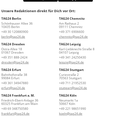
Unsere Redaktionen direkt für Dich vor Ort:
TAG24 Berlin
TAG24 Chemnitz
Schönhauser Allee 36
Am Rathaus 2
10435 Berlin
09111 Chemnitz
+49 30 120880900
+49 371 6906600
berlin@tag24.de
chemnitz@tag24.de
TAG24 Dresden
TAG24 Leipzig
Ostra-Allee 18
Karl-Liebknecht-Straße 8
01067 Dresden
04107 Leipzig
+49 351 888-2424
+49 341 24250430
dresden@tag24.de
leipzig@tag24.de
TAG24 Erfurt
TAG24 Stuttgart
Bahnhofstraße 38
Curiestraße 2
99084 Erfurt
70563 Stuttgart
+49 361 34947880
+49 711 21952530
erfurt@tag24.de
stuttgart@tag24.de
TAG24 Frankfurt a. M.
TAG24 Köln
Friedrich-Ebert-Anlage 36
Neumarkt 1a
60325 Frankfurt am Main
50667 Köln
+49 69 348750580
+49 221 98651990
frankfurt@tag24.de
koeln@tag24.de