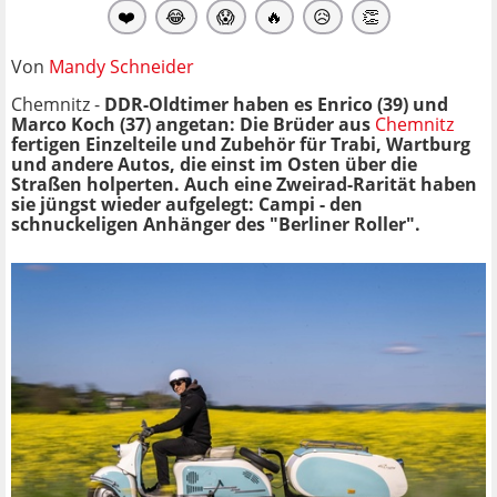
❤️
😂
😱
🔥
😥
👏
Von
Mandy Schneider
Chemnitz -
DDR-Oldtimer haben es Enrico (39) und
Marco Koch (37) angetan: Die Brüder aus
Chemnitz
fertigen Einzelteile und Zubehör für Trabi, Wartburg
und andere Autos, die einst im Osten über die
Straßen holperten. Auch eine Zweirad-Rarität haben
sie jüngst wieder aufgelegt: Campi - den
schnuckeligen Anhänger des "Berliner Roller".