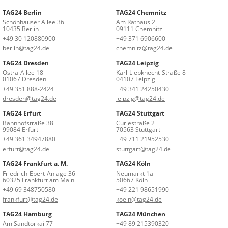
TAG24 Berlin
TAG24 Chemnitz
Schönhauser Allee 36
Am Rathaus 2
10435 Berlin
09111 Chemnitz
+49 30 120880900
+49 371 6906600
berlin@tag24.de
chemnitz@tag24.de
TAG24 Dresden
TAG24 Leipzig
Ostra-Allee 18
Karl-Liebknecht-Straße 8
01067 Dresden
04107 Leipzig
+49 351 888-2424
+49 341 24250430
dresden@tag24.de
leipzig@tag24.de
TAG24 Erfurt
TAG24 Stuttgart
Bahnhofstraße 38
Curiestraße 2
99084 Erfurt
70563 Stuttgart
+49 361 34947880
+49 711 21952530
erfurt@tag24.de
stuttgart@tag24.de
TAG24 Frankfurt a. M.
TAG24 Köln
Friedrich-Ebert-Anlage 36
Neumarkt 1a
60325 Frankfurt am Main
50667 Köln
+49 69 348750580
+49 221 98651990
frankfurt@tag24.de
koeln@tag24.de
TAG24 Hamburg
TAG24 München
Am Sandtorkai 77
+49 89 215390320