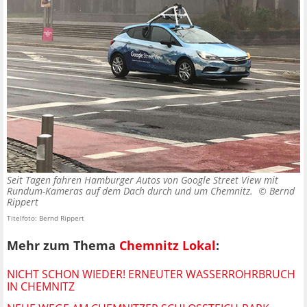
Seit Tagen fahren Hamburger Autos von Google Street View mit
Rundum-Kameras auf dem Dach durch und um Chemnitz. ©
Bernd
Rippert
Titelfoto: Bernd Rippert
Mehr zum Thema
Chemnitz Lokal
:
NICHT SCHON WIEDER! ERNEUTER WASSERROHRBRUCH
IN CHEMNITZ