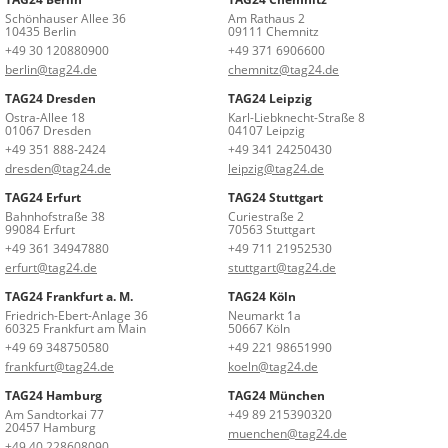
Schönhauser Allee 36
Am Rathaus 2
10435 Berlin
09111 Chemnitz
+49 30 120880900
+49 371 6906600
berlin@tag24.de
chemnitz@tag24.de
TAG24 Dresden
TAG24 Leipzig
Ostra-Allee 18
Karl-Liebknecht-Straße 8
01067 Dresden
04107 Leipzig
+49 351 888-2424
+49 341 24250430
dresden@tag24.de
leipzig@tag24.de
TAG24 Erfurt
TAG24 Stuttgart
Bahnhofstraße 38
Curiestraße 2
99084 Erfurt
70563 Stuttgart
+49 361 34947880
+49 711 21952530
erfurt@tag24.de
stuttgart@tag24.de
TAG24 Frankfurt a. M.
TAG24 Köln
Friedrich-Ebert-Anlage 36
Neumarkt 1a
60325 Frankfurt am Main
50667 Köln
+49 69 348750580
+49 221 98651990
frankfurt@tag24.de
koeln@tag24.de
TAG24 Hamburg
TAG24 München
Am Sandtorkai 77
+49 89 215390320
20457 Hamburg
muenchen@tag24.de
+49 40 228608090