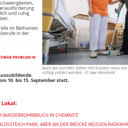
chwierigkeiten,
Herausforderung
lich und ruhig
ben.
Telle im Bethanien
berufe in der
CHBÄR-PROBLEM IN C
Auch das korrekte Gehen mit Krücken muss von 
richtig erklärt werden. ©
Uwe Meinhold
Auszubildende.
om 10. bis 15. September statt.
 Lokal
:
ER WASSERROHRBRUCH IN CHEMNITZ
OSSTEICH-PARK, ABER AN DER BRÜCKE MÜSSEN RADFAHRER