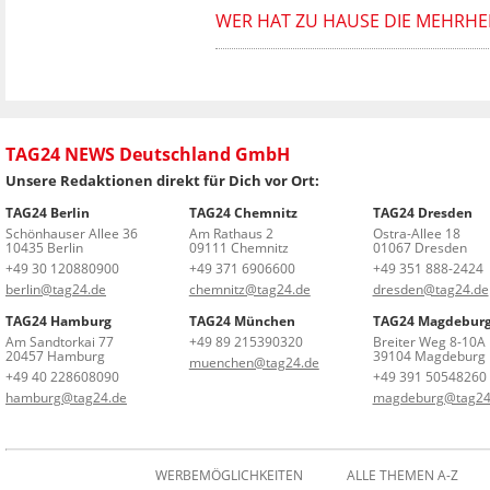
WER HAT ZU HAUSE DIE MEHRHEI
TAG24 NEWS Deutschland GmbH
Unsere Redaktionen direkt für Dich vor Ort:
TAG24 Berlin
TAG24 Chemnitz
TAG24 Dresden
Schönhauser Allee 36
Am Rathaus 2
Ostra-Allee 18
10435 Berlin
09111 Chemnitz
01067 Dresden
+49 30 120880900
+49 371 6906600
+49 351 888-2424
berlin@tag24.de
chemnitz@tag24.de
dresden@tag24.de
TAG24 Hamburg
TAG24 München
TAG24 Magdebur
Am Sandtorkai 77
+49 89 215390320
Breiter Weg 8-10A
20457 Hamburg
39104 Magdeburg
muenchen@tag24.de
+49 40 228608090
+49 391 50548260
hamburg@tag24.de
magdeburg@tag24
WERBEMÖGLICHKEITEN
ALLE THEMEN A-Z