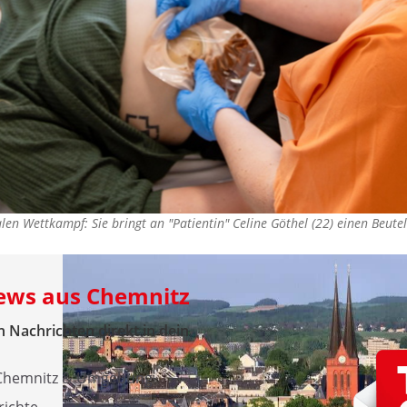
alen Wettkampf: Sie bringt an "Patientin" Celine Göthel (22) einen Beut
News aus Chemnitz
 Nachrichten direkt in dein
 Chemnitz & Umgebung