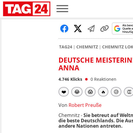
TAG24
CHEMNITZ
CHEMNITZ LO
DEUTSCHE MEISTERIN
ANNA
4.746
Klicks
0
Reaktionen
❤️
😂
😱
🔥
😥
👏
Von
Robert Preuße
Chemnitz -
Sie betreut auf Welt
die beste Deutschlands. Die Au
andere Nationen antreten.