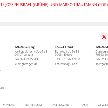
T? JOSEPH ISRAEL (GRÜNE) UND MARKO TRAUTMANN (FDP) 
TAG24 Leipzig
TAG24 Erfurt
TAG24 St
Karl-Liebknecht-Straße 8
Bahnhofstraße 38
Curiestr
04107 Leipzig
99084 Erfurt
70563 Stu
+49 341 24250430
+49 361 34947880
+49 711 
leipzig@tag24.de
erfurt@tag24.de
stuttgar
g
.de
KONTAKT
IMPRESSUM
DATENSCHUTZ
AGB
GEWIN