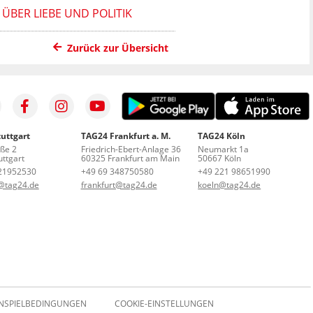
ÜBER LIEBE UND POLITIK
Zurück zur Übersicht
uttgart
TAG24 Frankfurt a. M.
TAG24 Köln
aße 2
Friedrich-Ebert-Anlage 36
Neumarkt 1a
ttgart
60325 Frankfurt am Main
50667 Köln
21952530
+49 69 348750580
+49 221 98651990
t@tag24.de
frankfurt@tag24.de
koeln@tag24.de
NSPIELBEDINGUNGEN
COOKIE-EINSTELLUNGEN