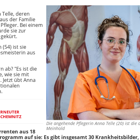
 Telle, deren
aus der Familie
 Pfleger. Bei einem
rde sie zur
 gekürt.
(54) ist sie
smeisterin aus
 ab? "Es ist die
 wie sie mit
 Jetzt übt Anna
ationalen
.
ERNEUTER
 CHEMNITZ
Die angehende Pflegerin Anna Telle (20) ist d
Meinhold
rrenten aus 18
Programm auf sie: Es gibt insgesamt 30 Krankheitsbilder