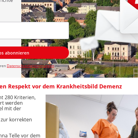
richte
los abonnieren
eren
Datenschutzbestimmungen
zu.
en Respekt vor dem Krankheitsbild Demenz
t 280 Kriterien,
hrt werden
l mit der
 zur korrekten
nna Telle vor dem