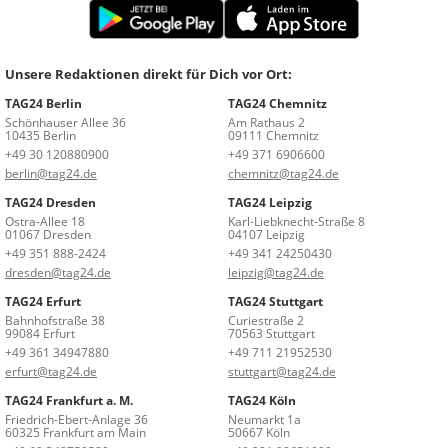
Unsere Redaktionen direkt für Dich vor Ort:
TAG24 Berlin
TAG24 Chemnitz
Schönhauser Allee 36
Am Rathaus 2
10435 Berlin
09111 Chemnitz
+49 30 120880900
+49 371 6906600
berlin@tag24.de
chemnitz@tag24.de
TAG24 Dresden
TAG24 Leipzig
Ostra-Allee 18
Karl-Liebknecht-Straße 8
01067 Dresden
04107 Leipzig
+49 351 888-2424
+49 341 24250430
dresden@tag24.de
leipzig@tag24.de
TAG24 Erfurt
TAG24 Stuttgart
Bahnhofstraße 38
Curiestraße 2
99084 Erfurt
70563 Stuttgart
+49 361 34947880
+49 711 21952530
erfurt@tag24.de
stuttgart@tag24.de
TAG24 Frankfurt a. M.
TAG24 Köln
Friedrich-Ebert-Anlage 36
Neumarkt 1a
60325 Frankfurt am Main
50667 Köln