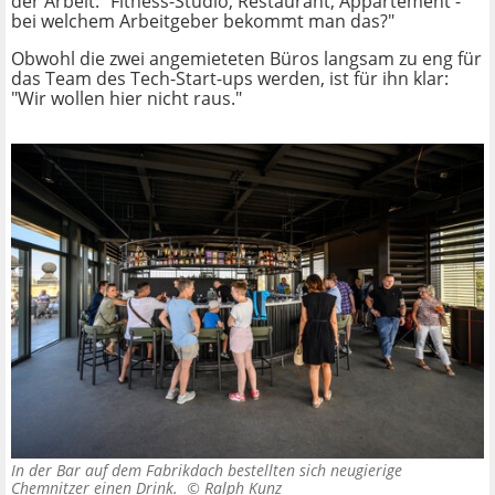
der Arbeit: "Fitness-Studio, Restaurant, Appartement -
bei welchem Arbeitgeber bekommt man das?"
Obwohl die zwei angemieteten Büros langsam zu eng für
das Team des Tech-Start-ups werden, ist für ihn klar:
"Wir wollen hier nicht raus."
In der Bar auf dem Fabrikdach bestellten sich neugierige
Chemnitzer einen Drink. ©
Ralph Kunz