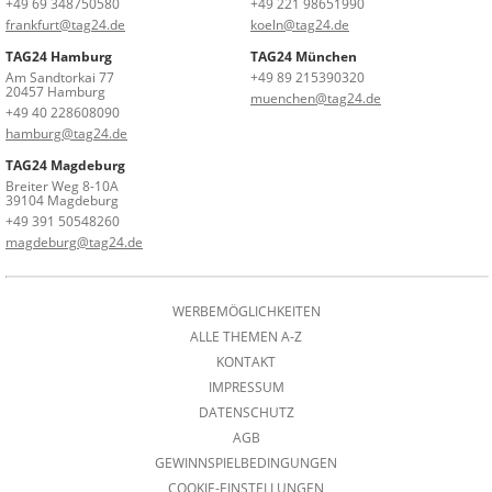
+49 69 348750580
+49 221 98651990
frankfurt@tag24.de
koeln@tag24.de
TAG24 Hamburg
TAG24 München
Am Sandtorkai 77
+49 89 215390320
20457 Hamburg
muenchen@tag24.de
+49 40 228608090
hamburg@tag24.de
TAG24 Magdeburg
Breiter Weg 8-10A
39104 Magdeburg
+49 391 50548260
magdeburg@tag24.de
WERBEMÖGLICHKEITEN
ALLE THEMEN A-Z
KONTAKT
IMPRESSUM
DATENSCHUTZ
AGB
GEWINNSPIELBEDINGUNGEN
COOKIE-EINSTELLUNGEN