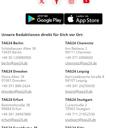
Unsere Redaktionen direkt für Dich vor Ort:
TAG24 Berlin
TAG24 Chemnitz
Schönhauser Allee 36
Am Rathaus 2
10435 Berlin
09111 Chemnitz
+49 30 120880900
+49 371 6906600
berlin@tag24.de
chemnitz@tag24.de
TAG24 Dresden
TAG24 Leipzig
Ostra-Allee 18
Karl-Liebknecht-Straße 8
01067 Dresden
04107 Leipzig
+49 351 888-2424
+49 341 24250430
dresden@tag24.de
leipzig@tag24.de
TAG24 Erfurt
TAG24 Stuttgart
Bahnhofstraße 38
Curiestraße 2
99084 Erfurt
70563 Stuttgart
+49 361 34947880
+49 711 21952530
erfurt@tag24.de
stuttgart@tag24.de
TAG24 Frankfurt a. M.
TAG24 Köln