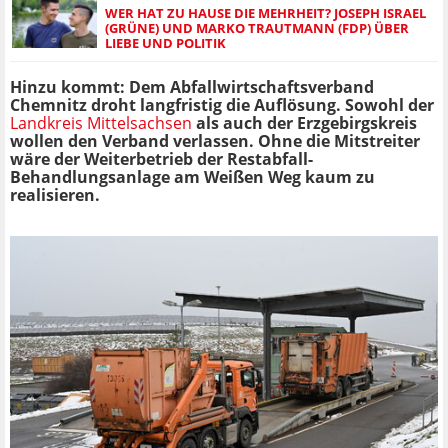
WER HAT ZU HAUSE DIE MEHRHEIT? JOSEPH ISRAEL
(GRÜNE) UND MARKO TRAUTMANN (FDP) ÜBER
LIEBE UND POLITIK
Hinzu kommt: Dem Abfallwirtschaftsverband
Chemnitz droht langfristig die Auflösung. Sowohl der
Landkreis Mittelsachsen
als auch der Erzgebirgskreis
wollen den Verband verlassen. Ohne die Mitstreiter
wäre der Weiterbetrieb der Restabfall-
Behandlungsanlage am Weißen Weg kaum zu
realisieren.