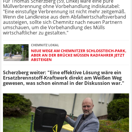
Für Thomas Scherzberg (59, Linke) wäre eine pure
Müllverbrennung ohne Vorbehandlung indiskutabel:
"Eine einstufige Verbrennung ist nicht mehr zeitgemäß.
Wenn die Landkreise aus dem Abfallwirtschaftsverband
aussteigen, sollte sich Chemnitz nach neuen Partnern
umschauen, um die Vorbehandlung des Mülls
wirtschaftlicher zu gestalten."
CHEMNITZ LOKAL
NEUE WEGE AM CHEMNITZER SCHLOSSTEICH-PARK, A
BER AN DER BRÜCKE MÜSSEN RADFAHRER JETZT A
BSTEIGEN
Scherzberg weiter: "Eine effektive Lösung wäre ein
Ersatzbrennstoff-Kraftwerk direkt am Weißen Weg
gewesen, was schon einmal in der Diskussion war."