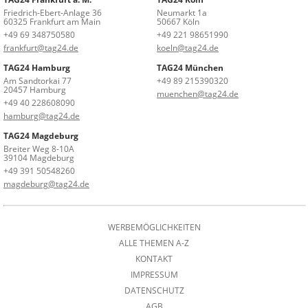
Friedrich-Ebert-Anlage 36
Neumarkt 1a
60325 Frankfurt am Main
50667 Köln
+49 69 348750580
+49 221 98651990
frankfurt@tag24.de
koeln@tag24.de
TAG24 Hamburg
TAG24 München
Am Sandtorkai 77
+49 89 215390320
20457 Hamburg
muenchen@tag24.de
+49 40 228608090
hamburg@tag24.de
TAG24 Magdeburg
Breiter Weg 8-10A
39104 Magdeburg
+49 391 50548260
magdeburg@tag24.de
WERBEMÖGLICHKEITEN
ALLE THEMEN A-Z
KONTAKT
IMPRESSUM
DATENSCHUTZ
AGB