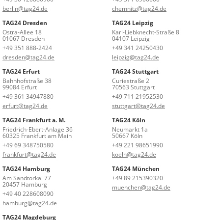
berlin@tag24.de
chemnitz@tag24.de
TAG24 Dresden
TAG24 Leipzig
Ostra-Allee 18
Karl-Liebknecht-Straße 8
01067 Dresden
04107 Leipzig
+49 351 888-2424
+49 341 24250430
dresden@tag24.de
leipzig@tag24.de
TAG24 Erfurt
TAG24 Stuttgart
Bahnhofstraße 38
Curiestraße 2
99084 Erfurt
70563 Stuttgart
+49 361 34947880
+49 711 21952530
erfurt@tag24.de
stuttgart@tag24.de
TAG24 Frankfurt a. M.
TAG24 Köln
Friedrich-Ebert-Anlage 36
Neumarkt 1a
60325 Frankfurt am Main
50667 Köln
+49 69 348750580
+49 221 98651990
frankfurt@tag24.de
koeln@tag24.de
TAG24 Hamburg
TAG24 München
Am Sandtorkai 77
+49 89 215390320
20457 Hamburg
muenchen@tag24.de
+49 40 228608090
hamburg@tag24.de
TAG24 Magdeburg