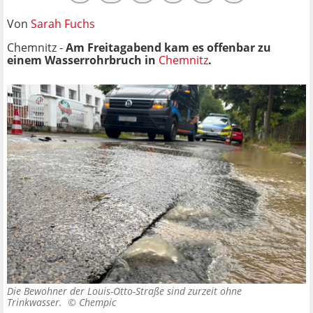
Von
Sarah Fuchs
Chemnitz -
Am Freitagabend kam es offenbar zu
einem Wasserrohrbruch in
Chemnitz
.
Die Bewohner der Louis-Otto-Straße sind zurzeit ohne
Trinkwasser. ©
Chempic