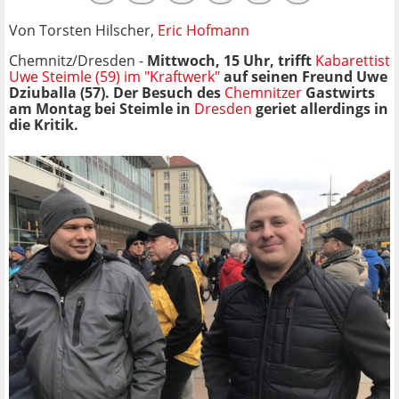
Von Torsten Hilscher,
Eric Hofmann
Chemnitz/Dresden -
Mittwoch, 15 Uhr, trifft
Kabarettist
Uwe Steimle (59) im "Kraftwerk"
auf seinen Freund Uwe
Dziuballa (57). Der Besuch des
Chemnitzer
Gastwirts
am Montag bei Steimle in
Dresden
geriet allerdings in
die Kritik.