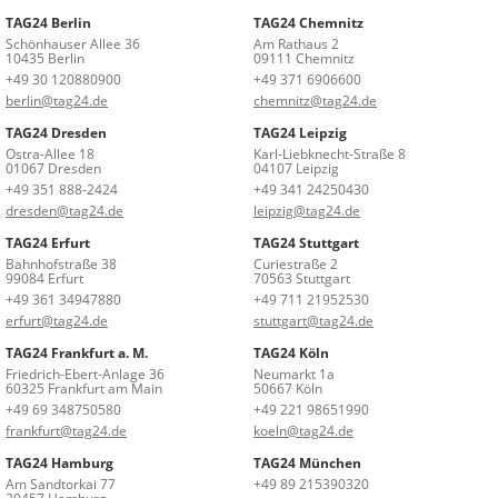
TAG24 Berlin
TAG24 Chemnitz
Schönhauser Allee 36
Am Rathaus 2
10435 Berlin
09111 Chemnitz
+49 30 120880900
+49 371 6906600
berlin@tag24.de
chemnitz@tag24.de
TAG24 Dresden
TAG24 Leipzig
Ostra-Allee 18
Karl-Liebknecht-Straße 8
01067 Dresden
04107 Leipzig
+49 351 888-2424
+49 341 24250430
dresden@tag24.de
leipzig@tag24.de
TAG24 Erfurt
TAG24 Stuttgart
Bahnhofstraße 38
Curiestraße 2
99084 Erfurt
70563 Stuttgart
+49 361 34947880
+49 711 21952530
erfurt@tag24.de
stuttgart@tag24.de
TAG24 Frankfurt a. M.
TAG24 Köln
Friedrich-Ebert-Anlage 36
Neumarkt 1a
60325 Frankfurt am Main
50667 Köln
+49 69 348750580
+49 221 98651990
frankfurt@tag24.de
koeln@tag24.de
TAG24 Hamburg
TAG24 München
Am Sandtorkai 77
+49 89 215390320