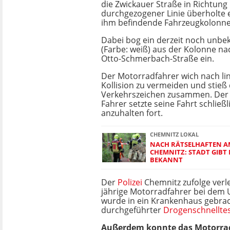
die Zwickauer Straße in Richtung
durchgezogener Linie überholte e
ihm befindende Fahrzeugkolonne
Dabei bog ein derzeit noch unb
(Farbe: weiß) aus der Kolonne nac
Otto-Schmerbach-Straße ein.
Der Motorradfahrer wich nach li
Kollision zu vermeiden und stieß
Verkehrszeichen zusammen. Der
Fahrer setzte seine Fahrt schließ
anzuhalten fort.
CHEMNITZ LOKAL
NACH RÄTSELHAFTEN A
CHEMNITZ: STADT GIBT 
BEKANNT
Der
Polizei
Chemnitz zufolge verle
jährige Motorradfahrer bei dem 
wurde in ein Krankenhaus gebrac
durchgeführter
Drogenschnellte
Außerdem konnte das Motorrad d