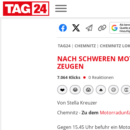
TAG24
CHEMNITZ
CHEMNITZ LO
NACH SCHWEREN MOT
ZEUGEN
7.064
Klicks
0
Reaktionen
❤️
😂
😱
🔥
😥
👏
Von Stella Kreuzer
Chemnitz -
Zu dem
Motorradunfa
Gegen 15.45 Uhr befuhr ein Moto