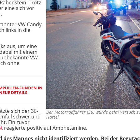
 Rabenstein. Trotz
r eine sich vor
.
ekannter VW Candy
h links in die
nks aus, um eine
 dabei mit einem
 unbekannte VW-
lich ohne
MPULLEN-FUNDEN IN
NEUE DETAILS
tzte sich der 36-
Der Motorradfahrer (36) wurde beim Versuch z
Unfall schwer und
Härtel
ht. Ein zuvor
st
reagierte positiv auf Amphetamine.
es Mannes nicht identifiziert werden. Bei der Begutac