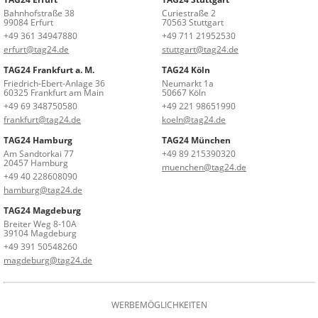
Bahnhofstraße 38
Curiestraße 2
99084 Erfurt
70563 Stuttgart
+49 361 34947880
+49 711 21952530
erfurt@tag24.de
stuttgart@tag24.de
TAG24 Frankfurt a. M.
TAG24 Köln
Friedrich-Ebert-Anlage 36
Neumarkt 1a
60325 Frankfurt am Main
50667 Köln
+49 69 348750580
+49 221 98651990
frankfurt@tag24.de
koeln@tag24.de
TAG24 Hamburg
TAG24 München
Am Sandtorkai 77
+49 89 215390320
20457 Hamburg
muenchen@tag24.de
+49 40 228608090
hamburg@tag24.de
TAG24 Magdeburg
Breiter Weg 8-10A
39104 Magdeburg
+49 391 50548260
magdeburg@tag24.de
WERBEMÖGLICHKEITEN