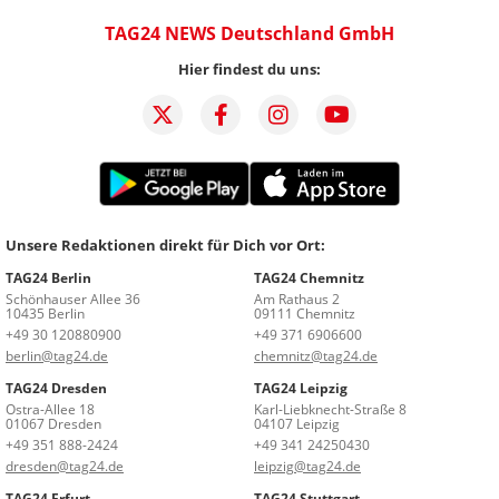
TAG24 NEWS Deutschland GmbH
Hier findest du uns:
Unsere Redaktionen direkt für Dich vor Ort:
TAG24 Berlin
TAG24 Chemnitz
Schönhauser Allee 36
Am Rathaus 2
10435 Berlin
09111 Chemnitz
+49 30 120880900
+49 371 6906600
berlin@tag24.de
chemnitz@tag24.de
TAG24 Dresden
TAG24 Leipzig
Ostra-Allee 18
Karl-Liebknecht-Straße 8
01067 Dresden
04107 Leipzig
+49 351 888-2424
+49 341 24250430
dresden@tag24.de
leipzig@tag24.de
TAG24 Erfurt
TAG24 Stuttgart