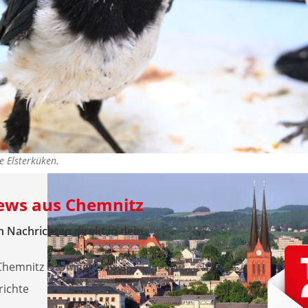
 Elsterküken.
News aus Chemnitz
 Nachrichten direkt in dein
 Chemnitz & Umgebung
richte