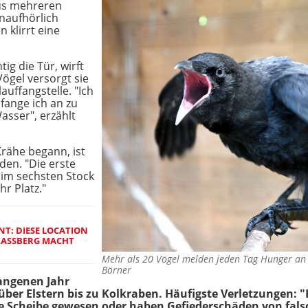
 Aus mehreren
naufhörlich
 klirrt eine
tig die Tür, wirft
Vögel versorgt sie
auffangstelle. "Ich
fange ich an zu
asser", erzählt
rähe begann, ist
den. "Die erste
 im sechsten Stock
hr Platz."
: DIESE LOCATION A
SSBERG MACHT DI
Mehr als 20 Vögel melden jeden Tag Hunger a
Börner
gangenen Jahr
über Elstern bis zu Kolkraben. Häufigste Verletzungen: 
ine Scheibe gewesen oder haben Gefiederschäden von fal