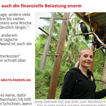
auch die finanzielle Belastung enorm
age, andere viele
rei bis sieben
estens eine Woche
deutlich länger."
er anderem
l tägliche
wand ist auch die
tterkosten"
n schnell über
 GRATIS-PARKEN AN
es keine, dafür
einhold (14) hilft
Jenny Dobrocki (32) und Sohn Leon Weinhold (1
t Schichten, wenn
- hier in einer Voliere auf dem Nachbargrundstü