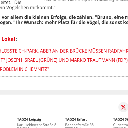
itet. "Die
 ein Vögelchen mitkommt."
s vor allem die kleinen Erfolge, die zählen. "Bruno, ein
en." Ihr Wunsch: mehr Platz für die Vögel, die sonst ke
 Lokal
:
OSSTEICH-PARK, ABER AN DER BRÜCKE MÜSSEN RADFAHRER
T? JOSEPH ISRAEL (GRÜNE) UND MARKO TRAUTMANN (FDP) 
ROBLEM IN CHEMNITZ?
TAG24 Leipzig
TAG24 Erfurt
TAG24 St
Karl-Liebknecht-Straße 8
Bahnhofstraße 38
Curiestr