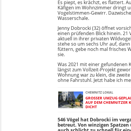
Es piept, es krächzt, es flattert.
Käfigen im Wohnzimmer dringt u
Vogelstimmen-Gewirr. Dazwischen
Wasserschale.
Jenny Dobrocki (32) öffnet vorsich
einen prüfenden Blick hinein. 21 
aktuell in ihrer privaten Wildvogel
stehe so um sechs Uhr auf, dann 
füttern, gebe noch mal frisches W
sie.
Was 2021 mit einer gefundenen K
längst zum Vollzeit-Projekt gewor
Wohnung war zu klein, die zweite
ohne Fahrstuhl. Jetzt habe ich me
CHEMNITZ LOKAL
GROSSER UMZUG GEPLANT
UF DEM CHEMNITZER KA
CHT
546 Vögel hat Dobrocki im ver
betreut. Von winzigen Spatzen 
auch schlicht zu schnell für e