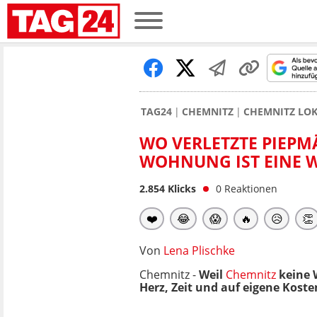
TAG24
CHEMNITZ
CHEMNITZ LO
WO VERLETZTE PIEPMÄ
WOHNUNG IST EINE 
2.854
Klicks
0
Reaktionen
❤️
😂
😱
🔥
😥
👏
Von
Lena Plischke
Chemnitz -
Weil
Chemnitz
keine W
Herz, Zeit und auf eigene Koste