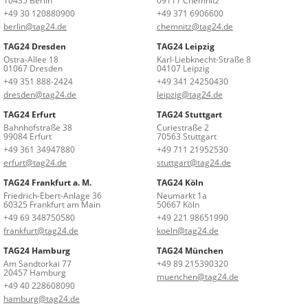
10435 Berlin
09111 Chemnitz
+49 30 120880900
+49 371 6906600
berlin@tag24.de
chemnitz@tag24.de
TAG24 Dresden
TAG24 Leipzig
Ostra-Allee 18
Karl-Liebknecht-Straße 8
01067 Dresden
04107 Leipzig
+49 351 888-2424
+49 341 24250430
dresden@tag24.de
leipzig@tag24.de
TAG24 Erfurt
TAG24 Stuttgart
Bahnhofstraße 38
Curiestraße 2
99084 Erfurt
70563 Stuttgart
+49 361 34947880
+49 711 21952530
erfurt@tag24.de
stuttgart@tag24.de
TAG24 Frankfurt a. M.
TAG24 Köln
Friedrich-Ebert-Anlage 36
Neumarkt 1a
60325 Frankfurt am Main
50667 Köln
+49 69 348750580
+49 221 98651990
frankfurt@tag24.de
koeln@tag24.de
TAG24 Hamburg
TAG24 München
Am Sandtorkai 77
+49 89 215390320
20457 Hamburg
muenchen@tag24.de
+49 40 228608090
hamburg@tag24.de