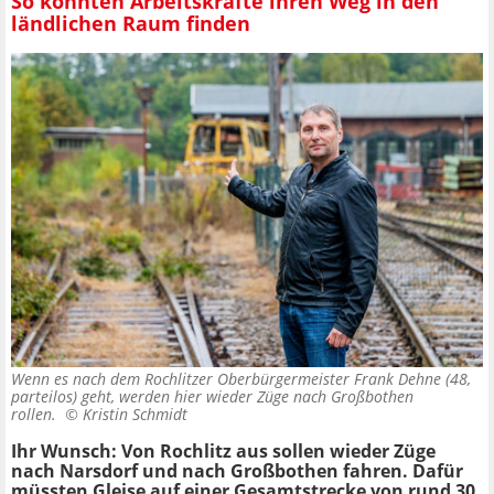
So könnten Arbeitskräfte ihren Weg in den
ländlichen Raum finden
Wenn es nach dem Rochlitzer Oberbürgermeister Frank Dehne (48,
parteilos) geht, werden hier wieder Züge nach Großbothen
rollen. ©
Kristin Schmidt
Ihr Wunsch: Von Rochlitz aus sollen wieder Züge
nach Narsdorf und nach Großbothen fahren. Dafür
müssten Gleise auf einer Gesamtstrecke von rund 30