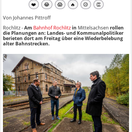
❤️
😂
😱
🔥
😥
👏
Von Johannes Pittroff
Rochlitz -
Am
Bahnhof Rochlitz
in
Mittelsachsen
rollen
die Planungen an: Landes- und Kommunalpolitiker
berieten dort am Freitag über eine Wiederbelebung
alter Bahnstrecken.