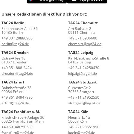
Unsere Redaktionen direkt für Dich vor Ort:
TAG24 Berlin
TAG24 Chemnitz
Schönhauser Allee 36
Am Rathaus 2
10435 Berlin
09111 Chemnitz
+49 30 120880900
+49 371 6906600
berlin@tag24.de
chemnitz@tag24.de
TAG24 Dresden
TAG24 Leipzig
Ostra-Allee 18
Karl-Liebknecht-Straße 8
01067 Dresden
04107 Leipzig
+49 351 888-2424
+49 341 24250430
dresden@tag24.de
leipzig@tag24.de
TAG24 Erfurt
TAG24 Stuttgart
Bahnhofstraße 38
Curiestraße 2
99084 Erfurt
70563 Stuttgart
+49 361 34947880
+49 711 21952530
erfurt@tag24.de
stuttgart@tag24.de
TAG24 Frankfurt a. M.
TAG24 Köln
Friedrich-Ebert-Anlage 36
Neumarkt 1a
60325 Frankfurt am Main
50667 Köln
+49 69 348750580
+49 221 98651990
frankfurt@tag24.de
koeln@tag24.de