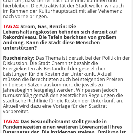
Chancen, dass Lehrer nach Chemnitz kommen und
hierbleiben. Die Attraktivität der Stadt wollen wir auch
im Rahmen der Kulturhauptstadt mit aller Vehemenz
nach vorne bringen.
TAG24:
Strom, Gas, Benzin: Die
Lebenshaltungskosten befinden sich derzeit auf
Rekordniveau. Die Tafeln berichten von großem
Andrang. Kann die Stadt diese Menschen
unterstützen?
Ruscheinsky:
Das Thema ist derzeit bei der Politik in der
Diskussion. Die Stadt Chemnitz bezahlt die
Energiekosten als Bestandteil der gesetzlichen
Leistungen für die Kosten der Unterkunft. Aktuell
müssen die Berechtigten auch bei steigenden Preisen
mit diesen Sätzen auskommen, die jeweils zu
Jahresbeginn festgelegt werden. Wir passen jedoch
turnusmäßig gemäß den gesetzlichen Regelungen die
städtische Richtlinie für die Kosten der Unterkunft an.
Aktuell wird dazu eine Vorlage für den Stadtrat
vorbereitet.
TAG24:
Das Gesundheitsamt stellt gerade in
Pandemiezeiten einen weiteren Löwenanteil Ihres
Dezernates dar. Die Inzidenzen steigen, Omikron ist