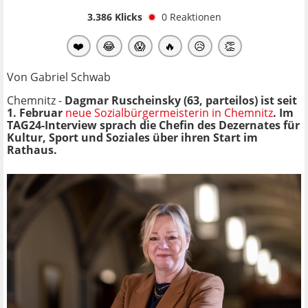
3.386
Klicks
0
Reaktionen
❤️
😂
😱
🔥
😥
👏
Von Gabriel Schwab
Chemnitz -
Dagmar Ruscheinsky (63, parteilos) ist seit
1. Februar
neue Sozialbürgermeisterin in Chemnitz
. Im
TAG24-Interview sprach die Chefin des Dezernates für
Kultur, Sport und Soziales über ihren Start im
Rathaus.