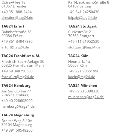
Ostra-Allee 18
Karl-Liebknecht-Straße 8
01067 Dresden
04107 Leipzig
+49 351 888-2424
+49 341 24250430
dresden@tag24.de
leipzig@tag24.de
TAG24 Erfurt
TAG24 Stuttgart
Bahnhofstraße 38
Curiestraße 2
99084 Erfurt
70563 Stuttgart
+49 361 34947880
+49 711 21952530
erfurt@tag24.de
stuttgart@tag24.de
TAG24 Frankfurt a. M.
TAG24 Köln
Friedrich-Ebert-Anlage 36
Neumarkt 1a
60325 Frankfurt am Main
50667 Köln
+49 69 348750580
+49 221 98651990
frankfurt@tag24.de
koeln@tag24.de
TAG24 Hamburg
TAG24 München
Am Sandtorkai 77
+49 89 215390320
20457 Hamburg
muenchen@tag24.de
+49 40 228608090
hamburg@tag24.de
TAG24 Magdeburg
Breiter Weg 8-10A
39104 Magdeburg
+49 391 50548260