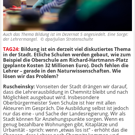
Auch das Thema Bildung ist im Dezernat 5 angesiedelt. Eine Sorge:
der Lehrermangel. ©
dpa/Julian Stratenschulte
TAG24:
Bildung ist ein derzeit viel diskutiertes Thema
in der Stadt. Etliche Schulen werden gebaut, wie zum
Beispiel die Oberschule am Richard-Hartmann-Platz
(geplante Kosten 32 Millionen Euro). Doch fehlen die
Lehrer – gerade in den Naturwissenschaften. Wie
lösen wir das Problem?
Ruscheinsky:
Vonseiten der Stadt drängen wir darauf,
dass die Lehrerausbildung in Chemnitz bleibt und nach
Möglichkeit ausgebaut wird. Insbesondere
Oberbürgermeister Sven Schulze ist hier mit allen
Akteuren im Gespräch. Die Ausbildung selbst ist jedoch
nur das eine - und Sache der Landesregierung. Wir als
Stadt können für Anziehungspunkte sorgen. Wenn es
genug bezahlbare Wohnungen gibt, Kitaplätze und
Urbanität - sprich: wenn „etwas los ist“ - erhöht das die