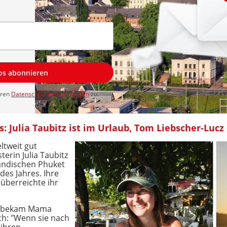
los abonnieren
eren
Datenschutzbestimmungen
zu.
s: Julia Taubitz ist im Urlaub, Tom Liebscher-Lucz
ltweit gut
terin Julia Taubitz
ländischen Phuket
des Jahres. Ihre
 überreichte ihr
an bekam Mama
h: "Wenn sie nach