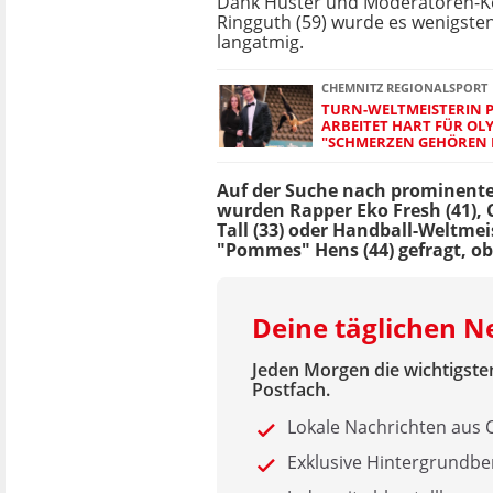
Dank Huster und Moderatoren-K
Ringguth (59) wurde es wenigsten
langatmig.
CHEMNITZ REGIONALSPORT
TURN-WELTMEISTERIN P
ARBEITET HART FÜR OLY
"SCHMERZEN GEHÖREN 
Auf der Suche nach prominent
wurden Rapper Eko Fresh (41),
Tall (33) oder Handball-Weltmei
"Pommes" Hens (44) gefragt, ob
Deine täglichen 
Jeden Morgen die wichtigsten
Postfach.
Lokale Nachrichten aus
Exklusive Hintergrundbe