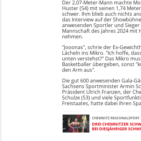
Der 2,07-Meter-Mann machte Mo
Huster (54) mit seinen 1,74 Mete
schwer. Ihm blieb auch nichts and
das Interview auf der Showbühne
anwesenden Sportler und Sieger 
Mannschaft des Jahres 2024 mit
nehmen.
"Jooonas", schrie der Ex-Gewich
Lächeln ins Mikro. "Ich hoffe, da
unten verstehst?" Das Mikro mus
Basketballer übergeben, sonst "k
den Arm aus".
Die gut 600 anwesenden Gala-Gäs
Sachsens Sportminister Armin Sch
Präsident Ulrich Franzen, der C
Schulze (53) und viele Sportfunkt
Freistaates, hatte dabei ihren Sp
CHEMNITZ REGIONALSPORT
DREI CHEMNITZER SCHW
BEI DIESJÄHRIGER SCH