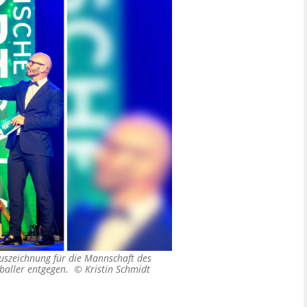
Auszeichnung für die Mannschaft des
etballer entgegen. ©
Kristin Schmidt