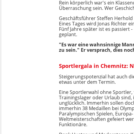
Rein körperlich war's ein Klasse
Überraschung sein. Wer Geschicht
Geschäftsführer Steffen Herhold v
Eines Tages wird Jonas Richter e
Fünf Jahre später ist es passiert 
geplant.
"Es war eine wahnsinnige Manns
zu sein." Er versprach, dies no
Sportlergala in Chemnitz: 
Steigerungspotenzial hat auch die 
etwas unter dem Termin.
Eine Sportlerwahl ohne Sportler, 
Trainingslager oder Urlaub sind, 
unglücklich. Immerhin sollen doch
immerhin 38 Medaillen bei Olym
Paralympischen Spielen, Europa-
Weltmeisterschaften gefeiert wer
Funktionäre.