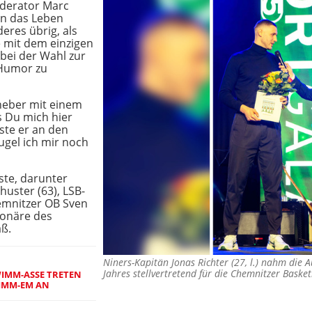
derator Marc
rn das Leben
eres übrig, als
 mit dem einzigen
bei der Wahl zur
 Humor zu
theber mit einem
ss Du mich hier
ste er an den
ugel ich mir noch
te, darunter
uster (63), LSB-
hemnitzer OB Sven
ionäre des
aß.
Niners-Kapitän Jonas Richter (27, l.) nahm die 
Jahres stellvertretend für die Chemnitzer Bask
IMM-ASSE TRETEN
WIMM-EM AN