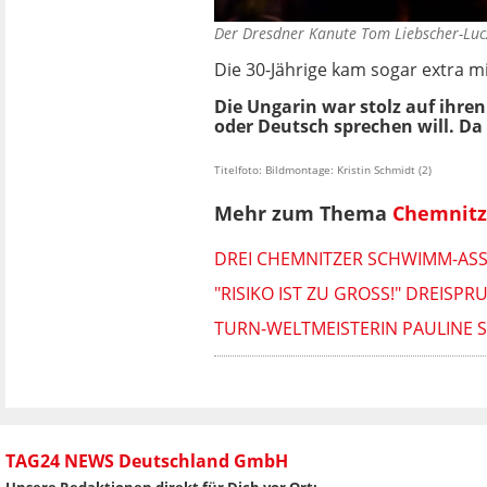
Der Dresdner Kanute Tom Liebscher-Luc
Die 30-Jährige kam sogar extra m
Die Ungarin war stolz auf ihre
oder Deutsch sprechen will. Da
Titelfoto: Bildmontage: Kristin Schmidt (2)
Mehr zum Thema
Chemnitz
DREI CHEMNITZER SCHWIMM-ASS
"RISIKO IST ZU GROSS!" DREISP
TURN-WELTMEISTERIN PAULINE S
TAG24 NEWS Deutschland GmbH
Unsere Redaktionen direkt für Dich vor Ort: