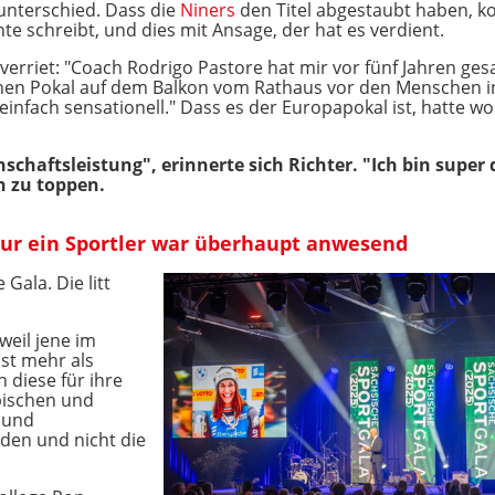
nunterschied. Dass die
Niners
den Titel abgestaubt haben, ko
e schreibt, und dies mit Ansage, der hat es verdient.
erriet: "Coach Rodrigo Pastore hat mir vor fünf Jahren gesag
inen Pokal auf dem Balkon vom Rathaus vor den Menschen in
- einfach sensationell." Dass es der Europapokal ist, hatte w
chaftsleistung", erinnerte sich Richter. "Ich bin super
ch zu toppen.
Nur ein Sportler war überhaupt anwesend
Gala. Die litt
weil jene im
ist mehr als
 diese für ihre
pischen und
 und
den und nicht die