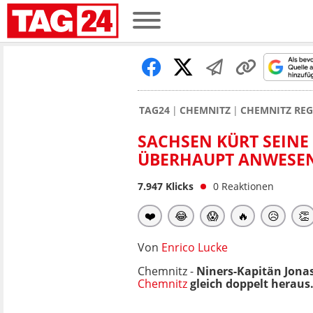
TAG24
CHEMNITZ
CHEMNITZ RE
SACHSEN KÜRT SEINE 
ÜBERHAUPT ANWESE
7.947
Klicks
0
Reaktionen
❤️
😂
😱
🔥
😥
👏
Von
Enrico Lucke
Chemnitz -
Niners-Kapitän Jonas
Chemnitz
gleich doppelt heraus