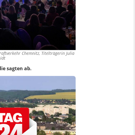
ftverkehr Chemnitz, Titelträgerin Julia
idt
ie sagten ab.