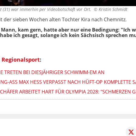
z (31) war immerhin per Videobotschaft vor Ort. ©
Kristin Schmidt
it der sieben Wochen alten Tochter Kira nach Chemnitz.
n Mann, kam gern, hatte aber nur eine Bedingung: "Ich wu
 habe ich gesagt, solange ich kein Sächsisch sprechen m
 Regionalsport
:
E TRETEN BEI DIESJÄHRIGER SCHWIMM-EM AN
RUNG-ASS MAX HESS VERPASST NACH HÜFT-OP KOMPLETTE SAI
CHÄFER ARBEITET HART FÜR OLYMPIA 2028: "SCHMERZEN 