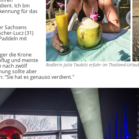
ihren
dient. Ich bin
rkennung für das
er Sachsens
scher-Lucz (31)
 Paddeln mit
eger die Krone
Abflug und meinte
Rodlerin Julia Taubitz erfuhr im Thailand-Urla
e nach zwölf
nung sollte aber
 "Sie hat es genauso verdient."