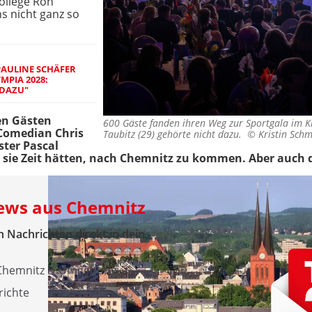
ollege Ron
s nicht ganz so
AULINE SCHÄFER
MPIA 2028:
DAZU"
en Gästen
600 Gäste fanden ihren Weg zur Sportgala im Kra
 Comedian Chris
Taubitz (29) gehörte nicht dazu. ©
Kristin Schm
ster Pascal
 sie Zeit hätten, nach Chemnitz zu kommen. Aber auch d
News aus Chemnitz
 Nachrichten direkt in dein
 Chemnitz & Umgebung
richte