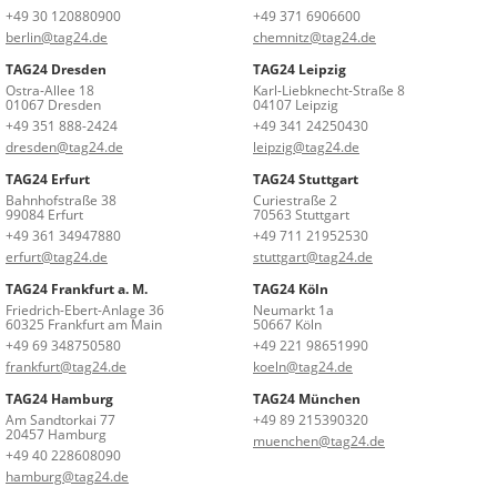
+49 30 120880900
+49 371 6906600
berlin@tag24.de
chemnitz@tag24.de
TAG24 Dresden
TAG24 Leipzig
Ostra-Allee 18
Karl-Liebknecht-Straße 8
01067 Dresden
04107 Leipzig
+49 351 888-2424
+49 341 24250430
dresden@tag24.de
leipzig@tag24.de
TAG24 Erfurt
TAG24 Stuttgart
Bahnhofstraße 38
Curiestraße 2
99084 Erfurt
70563 Stuttgart
+49 361 34947880
+49 711 21952530
erfurt@tag24.de
stuttgart@tag24.de
TAG24 Frankfurt a. M.
TAG24 Köln
Friedrich-Ebert-Anlage 36
Neumarkt 1a
60325 Frankfurt am Main
50667 Köln
+49 69 348750580
+49 221 98651990
frankfurt@tag24.de
koeln@tag24.de
TAG24 Hamburg
TAG24 München
Am Sandtorkai 77
+49 89 215390320
20457 Hamburg
muenchen@tag24.de
+49 40 228608090
hamburg@tag24.de