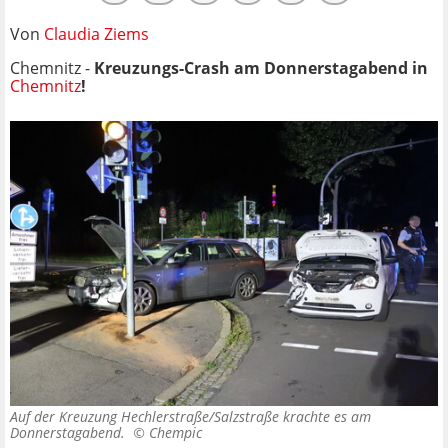
Von
Claudia Ziems
Chemnitz -
Kreuzungs-Crash am Donnerstagabend in
Chemnitz
!
Auf der Kreuzung Hechlerstraße/Salzstraße krachte es am
Donnerstagabend. ©
Chempic